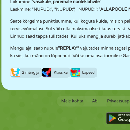
Liikumine:
"vasakule, paremale nooleklahvile
"
Laskmine: "NUPUD:", "NUPUD:", "NUPUD:":
"ALLAPOOLE
Saate kõrgeima punktisumma, kui kogute kulda, mis on paig
tervisevõimalusi. Sul võib olla maksimaalselt kuus tervist. V
Linnud saad tappa tulistades. Kui üks mängija sureb, jätk
Mängu ajal saab nupule
"REPLAY
" vajutades minna tagasi
ka siis, kui mäng on lõppenud. Võtke oma osa tormilise Ga
2 mängija
Klassika
Lapsed
Meie kohta
Abi
Privaatsuspo