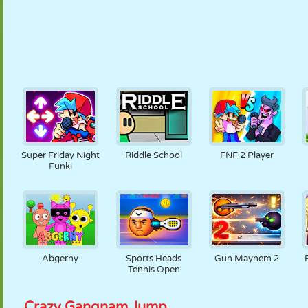
Super Friday Night
Riddle School
FNF 2 Player
Funki
Abgerny
Sports Heads
Gun Mayhem 2
Tennis Open
Crazy Gangnam Jump