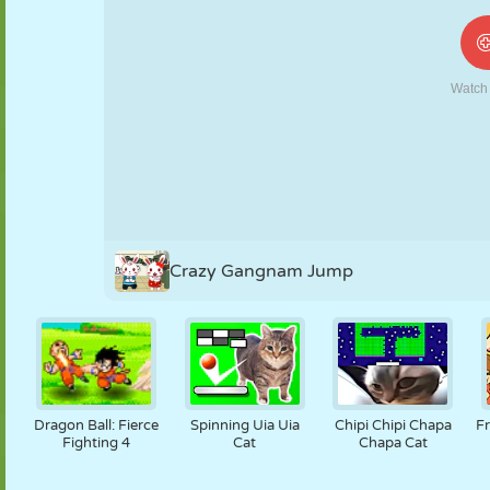
NUKK
PUSLE
REAKTSIOON
RETRO
ROBOT
STRATEEGIA
TRIKK
TANK
TENNIS
TRIPS-TRAPS-
TRULL
Crazy Gangnam Jump
Dragon Ball: Fierce
Spinning Uia Uia
Chipi Chipi Chapa
Fr
Fighting 4
Cat
Chapa Cat