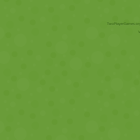
TwoPlayerGames.org 
V