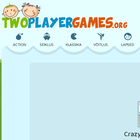
ACTION
SEIKLUS
KLASSIKA
VÕITLUS
LAPSED
3D
LENNUKID
TULNUKAS
TASAKAAL
KORVPALL
LOSS
MALE
CRAZY
KAITSE
DINOSAURUS
TÜDRUK
GOLF
HÜPPAMINE
MATEMAATIKA
LABÜRINT