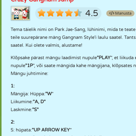
4.5
Manusta
Tema täielik nimi on Park Jae-Sang, lühinimi, mida te teate
teile suurepärane mäng Gangnam Style'i laulu saatel. Tant
saatel. Kui olete valmis, alustame!
Klõpsake pärast mängu laadimist nupule
"PLAY
", et liiku
nupule
"1P
", või saate mängida kahe mängijana, klõpsates 
Mängu juhtimine:
1:
Mängija: Hüppa:
"W
"
Liikumine:
"A, D"
Laskmine:
"S"
2:
S: hüpata:
"UP ARROW KEY
"