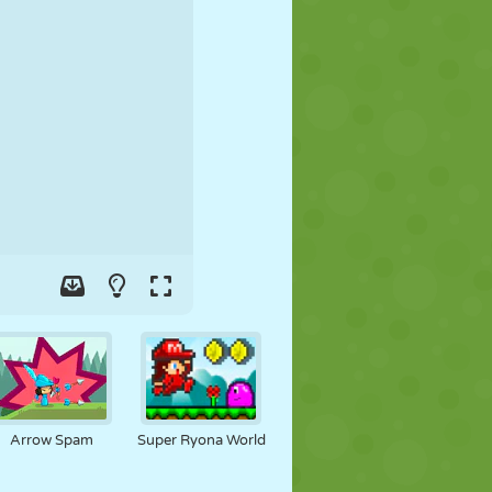
JALGPALL
KOSMOS
KRIIPSUJUKU
SÕDA
MAADLUS
ZOMBIE
Arrow Spam
Super Ryona World