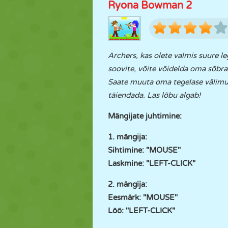
Ryona Bowman 2
Archers, kas olete valmis suure l
soovite, võite võidelda oma sõbra
Saate muuta oma tegelase välimu
täiendada. Las lõbu algab!
Mängijate juhtimine:
1. mängija:
Sihtimine: "MOUSE"
Laskmine: "LEFT-CLICK"
2. mängija:
Eesmärk: "MOUSE"
Löö: "LEFT-CLICK"