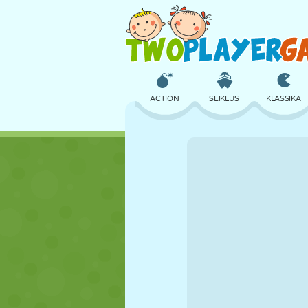
ACTION
SEIKLUS
KLASSIKA
3D
LENNUKID
TULNUKAS
LOSS
MALE
CRAZY
TÜDRUK
GOLF
HÜPPAMINE