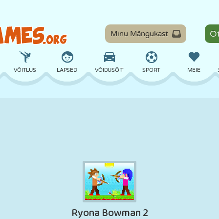
Minu Mängukast
VÕITLUS
LAPSED
VÕIDUSÕIT
SPORT
MEIE
TASAKAAL
KORVPALL
LAHING
PILJARD
LAUAMÄNGUD
KAITSE
DINOSAURUS
SÕITMINE
ÕPE
PÕGENEMINE
MATEMAATIKA
LABÜRINT
KOLETISED
MOOTORRATAS
ONLINE