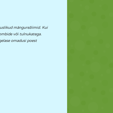
tuslikud mängurežiimid. Kui
zombide või tulnukatega.
gelase omadusi poest