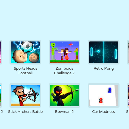
Sports Heads
Zomboids
Retro Pong
Football
Challenge 2
 2
Stick Archers Battle
Bowman 2
Car Madness
S