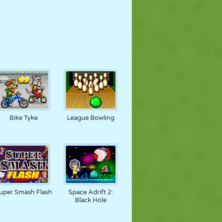
Bike Tyke
League Bowling
uper Smash Flash
Space Adrift 2:
Black Hole