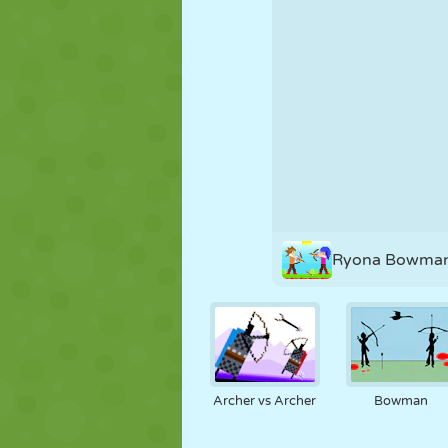
NUKK
PUSLE
REAKTSIOO
STRATEEGIA
TRIKK
TANK
Ryona Bowman
Archer vs Archer
Bowman