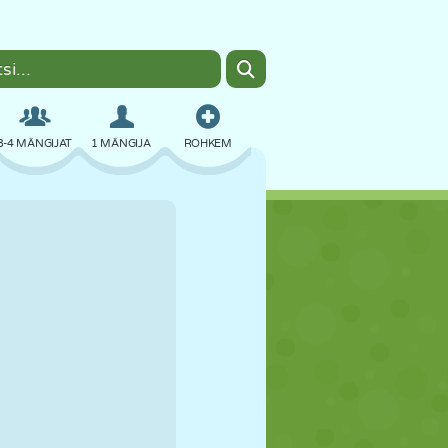
3-4 MÄNGIJAT
1 MÄNGIJA
ROHKEM
BOMBER
BRAUSER
AUTO
LENDAMINE
TOIT
LÕBU
PIXEL ART
PLATVORM
BASSEIN