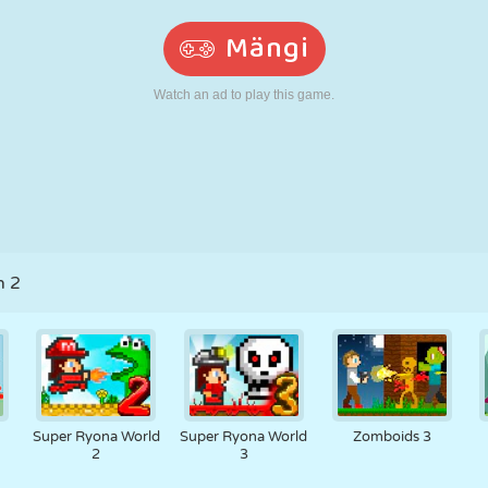
N
RETRO
ROBOT
JOOKSMINE
KOOL
LASKMINE
TENNIS
TRIPS-TRAPS-
PUUTEEKRAAN
TORN
VEOAUTO
TRULL
 2
Super Ryona World
Super Ryona World
Zomboids 3
2
3