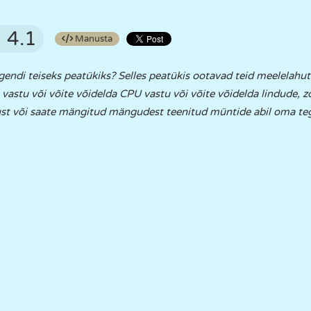
4.1
Manusta
egendi teiseks peatükiks? Selles peatükis ootavad teid meelelahu
 vastu või võite võidelda CPU vastu või võite võidelda lindude, 
st või saate mängitud mängudest teenitud müntide abil oma te