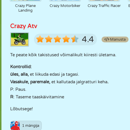
Crazy Plane
Crazy Motorbiker
Crazy Traffic Racer
Landing
Crazy Atv
4.4
Manusta
Te peate kõik takistused võimalikult kiiresti ületama.
Kontrollid:
üles, alla,
et liikuda edasi ja tagasi.
Vasakule, paremale,
et kallutada jalgratturi keha
.
P: Paus.
R
: Taseme taaskäivitamine
Lõbutsege!
1 mängija