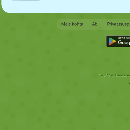
Meie kohta
Abi
Privaatsuspo
TwoPlayerGames.org 
V