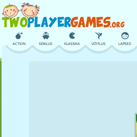
ACTION
SEIKLUS
KLASSIKA
VÕITLUS
LAPSED
3D
LENNUKID
TULNUKAS
TASAKAAL
KORVPALL
LOSS
MALE
CRAZY
KAITSE
DINOSAURUS
TÜDRUK
GOLF
HÜPPAMINE
MATEMAATIKA
LABÜRINT