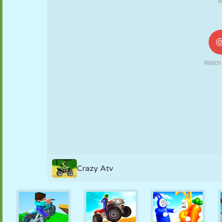
NUKK
PUSLE
REAKTSIOON
RETRO
ROBOT
STRATEEGIA
TRIKK
TANK
TENNIS
TRIPS-TRAPS-
TRULL
Crazy Atv