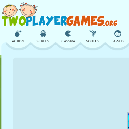
ACTION
SEIKLUS
KLASSIKA
VÕITLUS
LAPSED
3D
LENNUKID
TULNUKAS
TASAKAAL
KORVPALL
LOSS
MALE
CRAZY
KAITSE
DINOSAURUS
TÜDRUK
GOLF
HÜPPAMINE
MATEMAATIKA
LABÜRINT