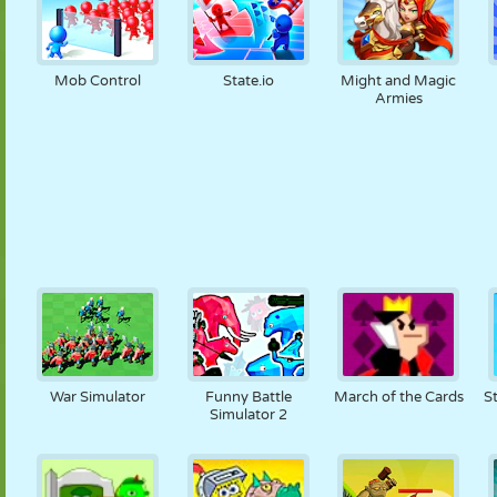
Mob Control
State.io
Might and Magic
Armies
War Simulator
Funny Battle
March of the Cards
S
Simulator 2