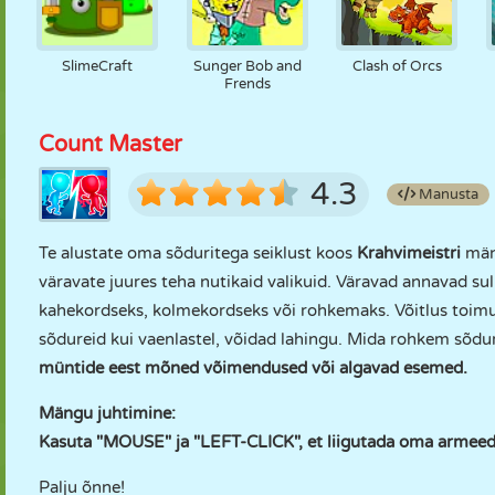
SlimeCraft
Sunger Bob and
Clash of Orcs
Frends
Count Master
4.3
Manusta
Te alustate oma sõduritega seiklust koos
Krahvimeistri
mäng
väravate juures teha nutikaid valikuid. Väravad annavad su
kahekordseks, kolmekordseks või rohkemaks. Võitlus toimub 
sõdureid kui vaenlastel, võidad lahingu. Mida rohkem sõdu
müntide eest mõned võimendused või algavad esemed.
Mängu juhtimine:
Kasuta "MOUSE" ja "LEFT-CLICK", et liigutada oma armeed 
Palju õnne!