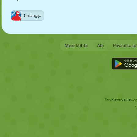
1 mängija
Meie kohta
Abi
Privaatsuspo
TwoPlayerGames.org 
V