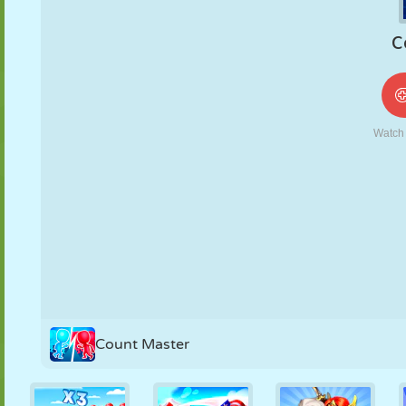
NUKK
PUSLE
REAKTSIOON
RETRO
ROBOT
STRATEEGIA
TRIKK
TANK
TENNIS
TRIPS-TRAPS-
TRULL
Count Master