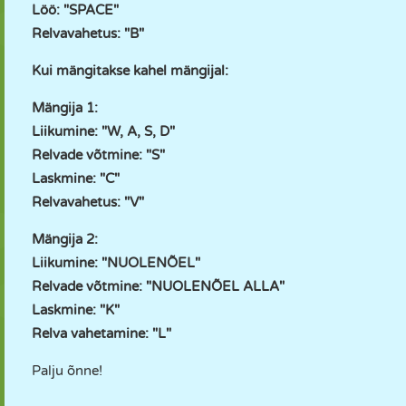
Löö: "SPACE"
Relvavahetus: "B"
Kui mängitakse kahel mängijal:
Mängija 1:
Liikumine: "W, A, S, D"
Relvade võtmine: "S"
Laskmine: "C"
Relvavahetus: "V"
Mängija 2:
Liikumine: "NUOLENÕEL"
Relvade võtmine: "NUOLENÕEL ALLA"
Laskmine: "K"
Relva vahetamine: "L"
Palju õnne!