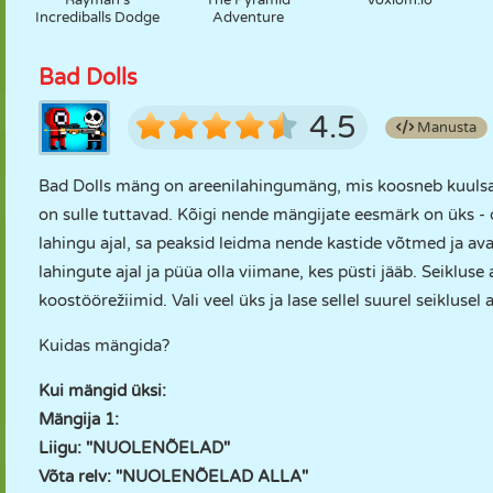
Rayman's
The Pyramid
Voxiom.io
Incrediballs Dodge
Adventure
Bad Dolls
4.5
Manusta
Bad Dolls mäng on areenilahingumäng, mis koosneb kuulsat
on sulle tuttavad. Kõigi nende mängijate eesmärk on üks - o
lahingu ajal, sa peaksid leidma nende kastide võtmed ja 
lahingute ajal ja püüa olla viimane, kes püsti jääb. Seikluse
koostöörežiimid. Vali veel üks ja lase sellel suurel seiklusel a
Kuidas mängida?
Kui mängid üksi:
Mängija 1:
Liigu: "NUOLENÕELAD"
Võta relv: "NUOLENÕELAD ALLA"