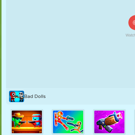
NUKK
PUSLE
REAKTSIOON
RETRO
ROBOT
STRATEEGIA
TRIKK
TANK
TENNIS
TRIPS-TRAPS
TRULL
Bad Dolls