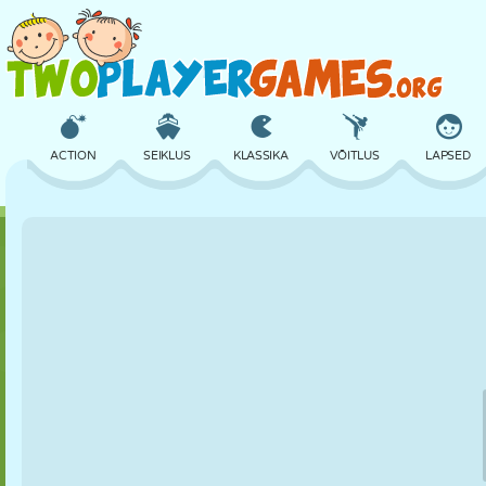
ACTION
SEIKLUS
KLASSIKA
VÕITLUS
LAPSED
3D
LENNUKID
TULNUKAS
TASAKAAL
KORVPALL
LOSS
MALE
CRAZY
KAITSE
DINOSAURU
TÜDRUK
GOLF
HÜPPAMINE
MATEMAATIKA
LABÜRINT