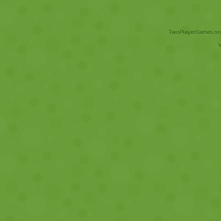
TwoPlayerGames.org 
V