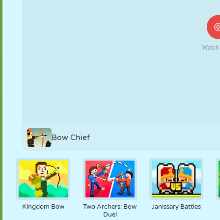
NUKK
PUSLE
REAKTSIOON
RETRO
ROBOT
STRATEEGIA
TRIKK
TANK
TENNIS
TRIPS-TRAPS-
TRULL
Bow Chief
Kingdom Bow
Two Archers: Bow
Janissary Battles
Duel