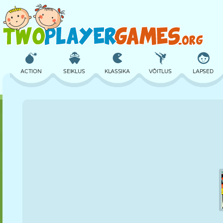
ACTION
SEIKLUS
KLASSIKA
VÕITLUS
LAPSED
3D
LENNUKID
TULNUKAS
TASAKAAL
KORVPALL
LOSS
MALE
CRAZY
KAITSE
DINOSAURUS
TÜDRUK
GOLF
HÜPPAMINE
MATEMAATIKA
LABÜRINT