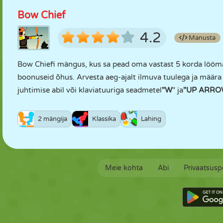
Bow Chief
4.2
Manusta
Bow Chiefi mängus, kus sa pead oma vastast 5 korda lööma,
boonuseid õhus. Arvesta aeg-ajalt ilmuva tuulega ja määra 
juhtimise abil või klaviatuuriga seadmetel
"W
" ja
"UP ARRO
2 mängija
Klassika
Lahing
Meie kohta
Abi
Privaatsuspo