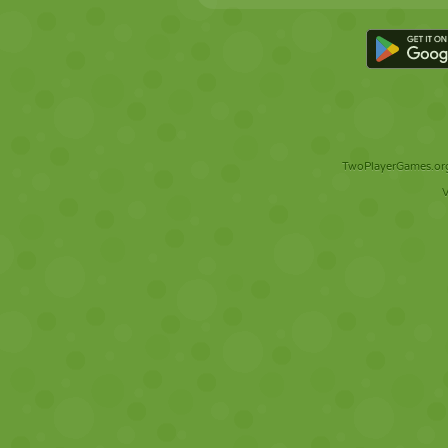
TwoPlayerGames.org 
V