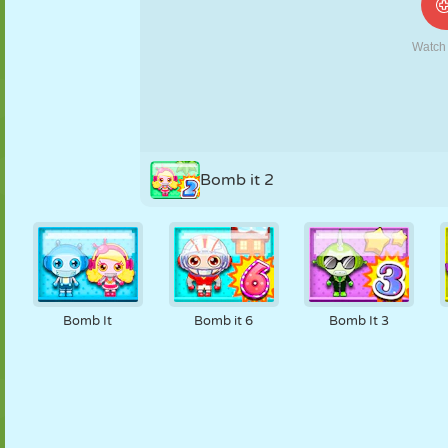
NUKK
PUSLE
REAKTSIOON
RETRO
ROBOT
STRATEEGIA
TRIKK
TANK
TENNIS
TRIPS-TRAPS-
TRULL
Bomb it 2
Bomb It
Bomb it 6
Bomb It 3