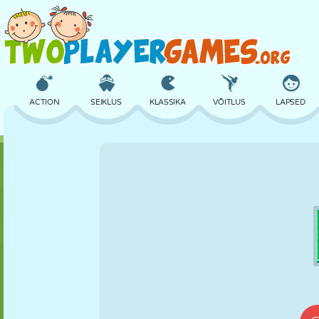
ACTION
SEIKLUS
KLASSIKA
VÕITLUS
LAPSED
3D
LENNUKID
TULNUKAS
TASAKAAL
KORVPALL
LOSS
MALE
CRAZY
KAITSE
DINOSAURUS
TÜDRUK
GOLF
HÜPPAMINE
MATEMAATIKA
LABÜRINT