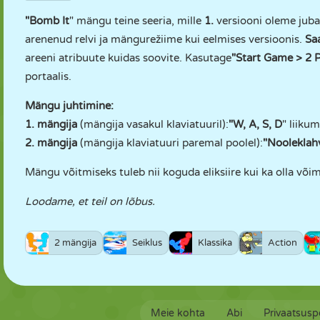
"Bomb It
" mängu teine seeria, mille
1.
versiooni oleme jub
arenenud relvi ja mängurežiime kui eelmises versioonis.
Sa
areeni atribuute kuidas soovite. Kasutage
"Start Game > 2 P
portaalis.
Mängu juhtimine:
1. mängija
(mängija vasakul klaviatuuril):
"W, A, S, D
" liikum
2. mängija
(mängija klaviatuuri paremal poolel):
"Nooleklah
Mängu võitmiseks tuleb nii koguda eliksiire kui ka olla võima
Loodame, et teil on lõbus.
2 mängija
Seiklus
Klassika
Action
Meie kohta
Abi
Privaatsuspo