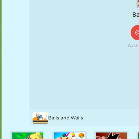
NUKK
PUSLE
REAKTSIOON
RETRO
ROBOT
STRATEEGIA
TRIKK
TANK
TENNIS
TRIPS-TRAPS-
TRULL
Balls and Walls