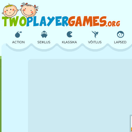
ACTION
SEIKLUS
KLASSIKA
VÕITLUS
LAPSED
3D
LENNUKID
TULNUKAS
TASAKAAL
KORVPALL
LOSS
MALE
CRAZY
KAITSE
DINOSAURUS
TÜDRUK
GOLF
HÜPPAMINE
MATEMAATIKA
LABÜRINT