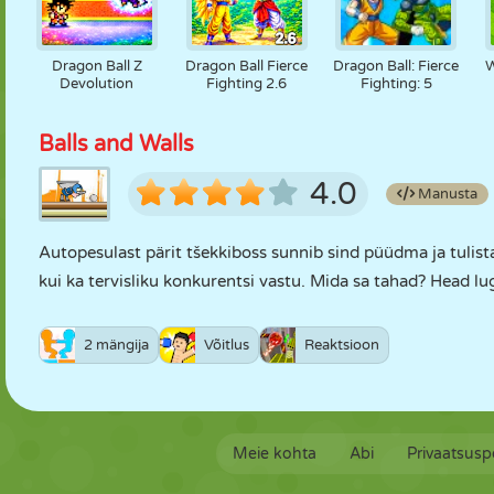
Dragon Ball Z
Dragon Ball Fierce
Dragon Ball: Fierce
W
Devolution
Fighting 2.6
Fighting: 5
Balls and Walls
4.0
Manusta
Autopesulast pärit tšekkiboss sunnib sind püüdma ja tulista
kui ka tervisliku konkurentsi vastu. Mida sa tahad? Head 
2 mängija
Võitlus
Reaktsioon
Meie kohta
Abi
Privaatsuspo