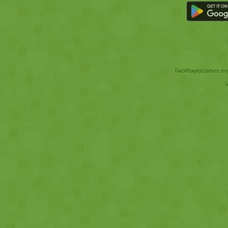
TwoPlayerGames.org 
V