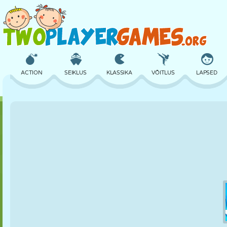
ACTION
SEIKLUS
KLASSIKA
VÕITLUS
LAPSED
3D
LENNUKID
TULNUKAS
TASAKAAL
KORVPALL
LOSS
MALE
CRAZY
KAITSE
DINOSAURUS
TÜDRUK
GOLF
HÜPPAMINE
MATEMAATIKA
LABÜRINT