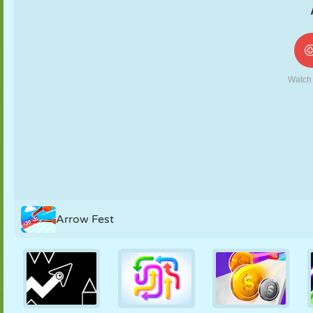
NUKK
PUSLE
REAKTSIOON
RETRO
ROBOT
STRATEEGIA
TRIKK
TANK
TENNIS
TRIPS-TRAPS-
TRULL
Arrow Fest