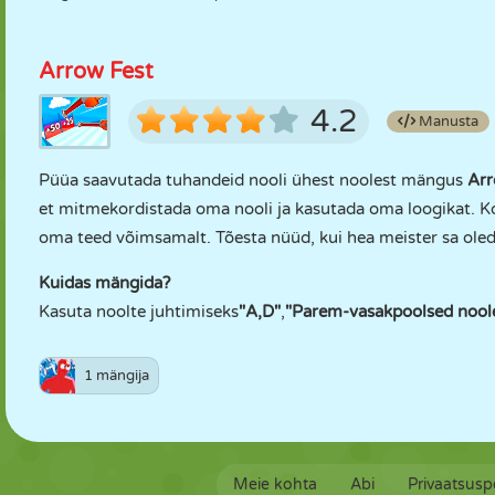
Arrow Fest
4.2
Manusta
Püüa saavutada tuhandeid nooli ühest noolest mängus
Arr
et mitmekordistada oma nooli ja kasutada oma loogikat. Kog
oma teed võimsamalt. Tõesta nüüd, kui hea meister sa oled
Kuidas mängida?
Kasuta noolte juhtimiseks
"A,D"
,
"Parem-vasakpoolsed nool
1 mängija
Meie kohta
Abi
Privaatsuspo