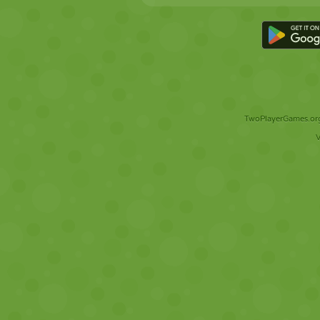
TwoPlayerGames.org 
V