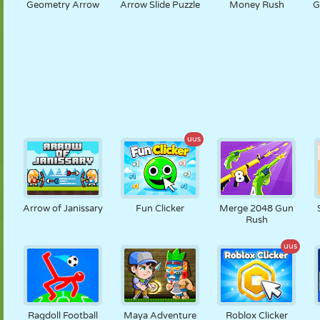
Geometry Arrow
Arrow Slide Puzzle
Money Rush
G
uus
Arrow of Janissary
Fun Clicker
Merge 2048 Gun
Rush
uus
Ragdoll Football
Maya Adventure
Roblox Clicker