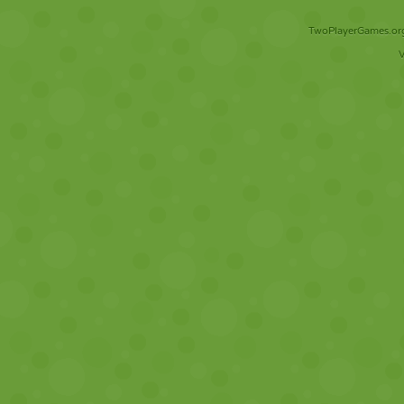
TwoPlayerGames.org 
V