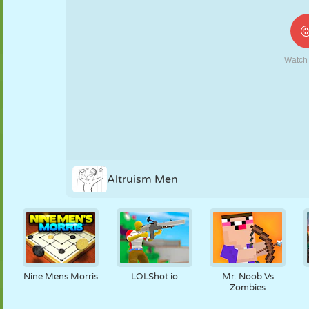
NUKK
PUSLE
REAKTSIOON
RETRO
ROBOT
STRATEEGIA
TRIKK
TANK
TENNIS
TRIPS-TRAPS-
TRULL
Altruism Men
Nine Mens Morris
LOLShot io
Mr. Noob Vs
Zombies