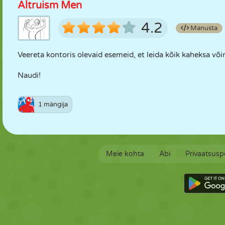
Altruism Men
4.2
Manusta
Veereta kontoris olevaid esemeid, et leida kõik kaheksa või
Naudi!
1 mängija
Meie kohta
Abi
Privaatsuspo