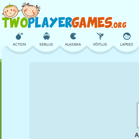
ACTION
SEIKLUS
KLASSIKA
VÕITLUS
LAPSED
3D
LENNUKID
TULNUKAS
TASAKAAL
KORVPALL
LOSS
MALE
CRAZY
KAITSE
DINOSAURUS
TÜDRUK
GOLF
HÜPPAMINE
MATEMAATIKA
LABÜRINT