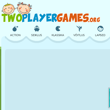
ACTION
SEIKLUS
KLASSIKA
VÕITLUS
LAPSED
3D
LENNUKID
TULNUKAS
TASAKAAL
KORVPALL
LOSS
MALE
CRAZY
KAITSE
DINOSAURUS
TÜDRUK
GOLF
HÜPPAMINE
MATEMAATIKA
LABÜRINT