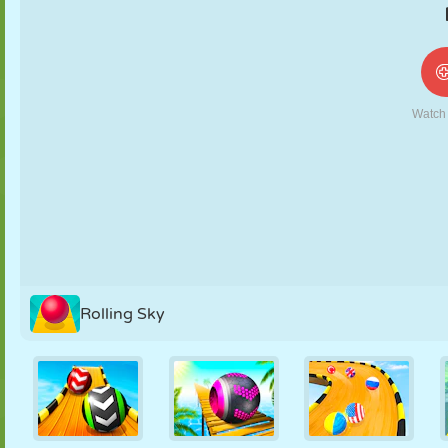
NUKK
PUSLE
REAKTSIOON
RETRO
ROBOT
STRATEEGIA
TRIKK
TANK
TENNIS
TRIPS-TRAPS-
TRULL
Rolling Sky