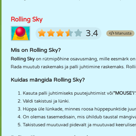
Rolling Sky
3.4
Manusta
Mis on Rolling Sky?
Rolling Sky
on rütmipõhine osavusmäng, mille eesmärk on vält
Rada muutub raskemaks ja palli juhtimine raskemaks. Rol
Kuidas mängida Rolling Sky?
Kasuta palli juhtimiseks puutejuhtimist või
"MOUSE'i
"
Väldi takistusi ja lünki.
Hüppa üle lünkade, minnes roosa hüppepunktide juur
On olemas tasemedisain, mis ühildub taustal mängiv
Takistused muutuvad pidevalt ja muutuvad keerulise