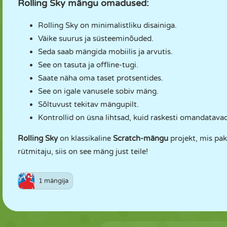
Rolling Sky mängu omadused:
Rolling Sky on minimalistliku disainiga.
Väike suurus ja süsteeminõuded.
Seda saab mängida mobiilis ja arvutis.
See on tasuta ja offline-tugi.
Saate näha oma taset protsentides.
See on igale vanusele sobiv mäng.
Sõltuvust tekitav mängupilt.
Kontrollid on üsna lihtsad, kuid raskesti omandatavad
Rolling Sky
on klassikaline
Scratch-mängu
projekt, mis pak
rütmitaju, siis on see mäng just teile!
1 mängija