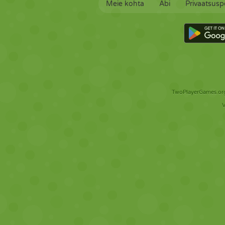
Meie kohta
Abi
Privaatsuspo
TwoPlayerGames.org 
V