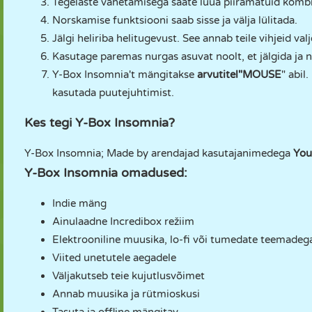
Tegelaste vahetamisega saate luua piiramatuid komb
Norskamise funktsiooni saab sisse ja välja lülitada.
Jälgi heliriba helitugevust. See annab teile vihjeid v
Kasutage paremas nurgas asuvat noolt, et jälgida ja 
Y-Box Insomnia't mängitakse
arvutitel
"MOUSE
" abil
kasutada puutejuhtimist.
Kes tegi Y-Box Insomnia?
Y-Box Insomnia; Made by arendajad kasutajanimedega
You
Y-Box Insomnia omadused:
Indie mäng
Ainulaadne Incredibox režiim
Elektrooniline muusika, lo-fi või tumedate teemadeg
Viited unetutele aegadele
Väljakutseb teie kujutlusvõimet
Annab muusika ja rütmioskusi