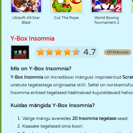
Ubisoft All-Star
Cut The Rope
World Boxing
Blast
Tournament 2
Y-Box Insomnia
4.7
Manusta
Mis on Y-Box Insomnia?
Y-Box Insomnia
on Incrediboxi mängust inspireeritud
Scra
unetute tegelastega originaalse stiili. Sellel on norskamisfu
Insomnia erilised tegelased häälitsevad kujuteldavaid helisi
Kuidas mängida Y-Box Insomnia?
Valige mängu avanedes
20 Insomnia tegelase
seast.
Kaasake tegelased oma koori.