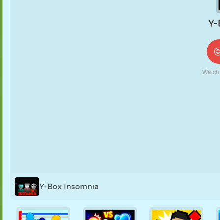
NUKK
PUSLE
REAKTSIOON
RETRO
ROBOT
STRATEEGIA
TRIKK
TANK
TENNIS
TRIPS-TRAPS-
TRULL
Y-Box Insomnia