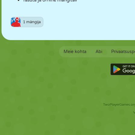
Tasuta ja offline mängitav
1 mängija
Meie kohta
Abi
Privaatsuspo
TwoPlayerGames.org 
V