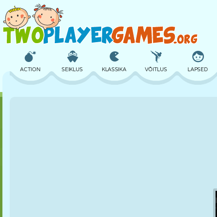
ACTION
SEIKLUS
KLASSIKA
VÕITLUS
LAPSED
3D
LENNUKID
TULNUKAS
TASAKAAL
KORVPALL
LOSS
MALE
CRAZY
KAITSE
DINOSAURUS
TÜDRUK
GOLF
HÜPPAMINE
MATEMAATIKA
LABÜRINT