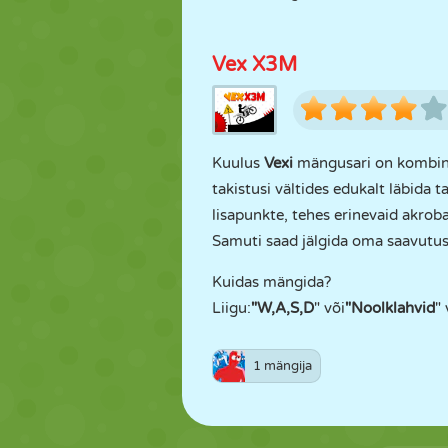
Vex X3M
Kuulus
Vexi
mängusari on kombin
takistusi vältides edukalt läbida
lisapunkte, tehes erinevaid akroba
Samuti saad jälgida oma saavutusi
Kuidas mängida?
Liigu:
"W,A,S,D
" või
"Noolklahvid
" 
1 mängija