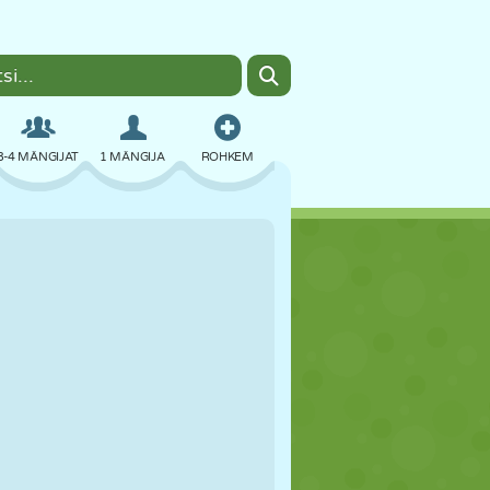
3-4 MÄNGIJAT
1 MÄNGIJA
ROHKEM
BOMBER
BRAUSER
AUTO
LENDAMINE
TOIT
LÕBU
PIXEL ART
PLATVORM
BASSEIN