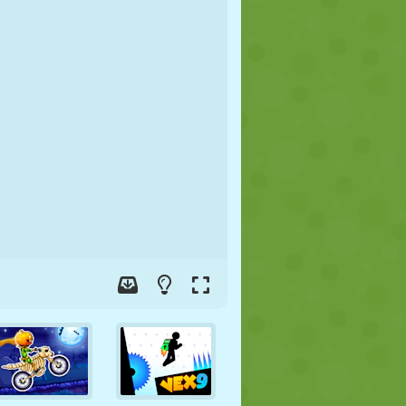
JALGPALL
KOSMOS
KRIIPSUJUKU
SÕDA
MAADLUS
ZOMBIE