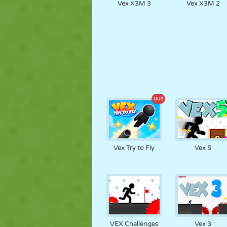
Vex X3M 3
Vex X3M 2
uus
Vex Try to Fly
Vex 5
VEX Challenges
Vex 3