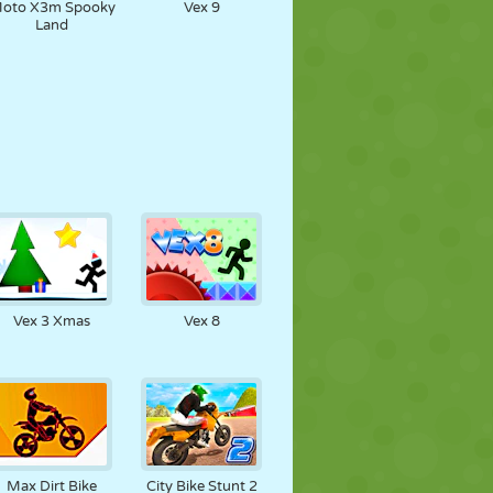
oto X3m Spooky
Vex 9
Land
Vex 3 Xmas
Vex 8
Max Dirt Bike
City Bike Stunt 2