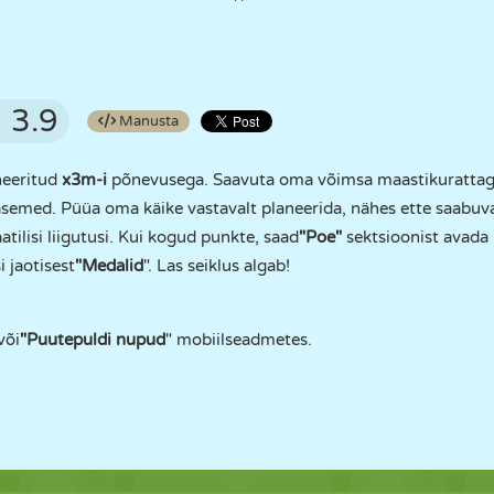
3.9
Manusta
eeritud
x3m-i
põnevusega. Saavuta oma võimsa maastikurattaga 
 tasemed. Püüa oma käike vastavalt planeerida, nähes ette saabuv
atilisi liigutusi. Kui kogud punkte, saad
"Poe"
sektsioonist avada 
 jaotisest
"Medalid
". Las seiklus algab!
või
"Puutepuldi nupud
" mobiilseadmetes.