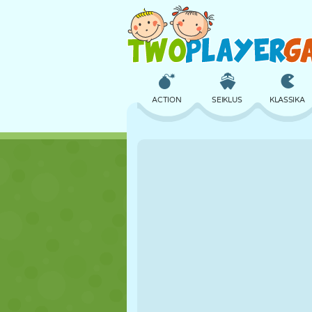
ACTION
SEIKLUS
KLASSIKA
3D
LENNUKID
TULNUKAS
LOSS
MALE
CRAZY
TÜDRUK
GOLF
HÜPPAMINE