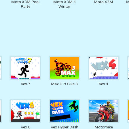
Moto X3M Pool
Moto X3M 4
Moto X3M
M
Party
Winter
Vex 7
Max Dirt Bike 3
Vex 4
Vex 6
Vex Hyper Dash
Motorbike