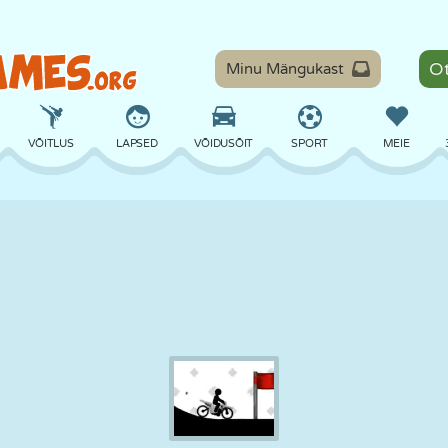
Minu Mängukast
VÕITLUS
LAPSED
VÕIDUSÕIT
SPORT
MEIE
TASAKAAL
KORVPALL
LAHING
PILJARD
LAUAMÄNGUD
KAITSE
DINOSAURUS
SÕITMINE
ÕPE
PÕGENEMINE
MATEMAATIKA
LABÜRINT
KOLETISED
MOOTORRATAS
ONLINE