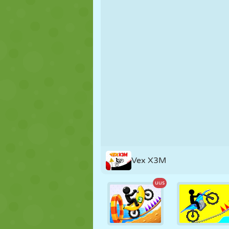
NUKK
PUSLE
REAKTSIOO
STRATEEGIA
TRIKK
TANK
Vex X3M
uus