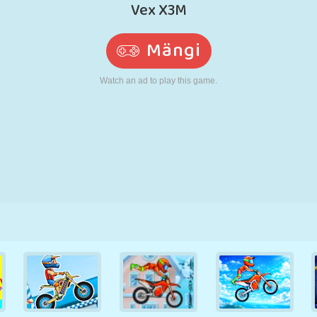
N
RETRO
ROBOT
JOOKSMINE
KOOL
LASKMINE
TENNIS
TRIPS-TRAPS-
PUUTEEKRAAN
TORN
VEOAUTO
TRULL