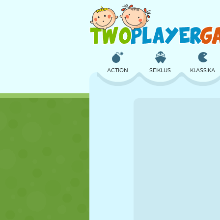
ACTION
SEIKLUS
KLASSIKA
3D
LENNUKID
TULNUKAS
LOSS
MALE
CRAZY
TÜDRUK
GOLF
HÜPPAMINE