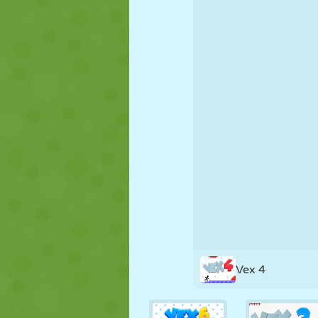
NUKK
PUSLE
REAKTSIOO
STRATEEGIA
TRIKK
TANK
Vex 4