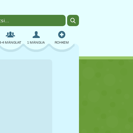
3-4 MÄNGIJAT
1 MÄNGIJA
ROHKEM
BOMBER
BRAUSER
AUTO
LENDAMINE
TOIT
LÕBU
PIXEL ART
PLATVORM
BASSEIN