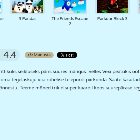
pe
3 Pandas
The Friends Escape
Parkour Block 3
2
4.4
Manusta
htlikuks seikluseks päris suures mängus. Selles Vexi peatükis oot
oma tegelaskuju viia rohelise telepordi piirkonda. Saate kasutad
i õnnestu. Teeme mõned trikid super kaardil koos suurepärase te