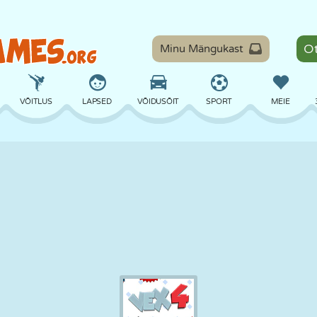
Minu Mängukast
VÕITLUS
LAPSED
VÕIDUSÕIT
SPORT
MEIE
TASAKAAL
KORVPALL
LAHING
PILJARD
LAUAMÄNGUD
KAITSE
DINOSAURUS
SÕITMINE
ÕPE
PÕGENEMINE
MATEMAATIKA
LABÜRINT
KOLETISED
MOOTORRATAS
ONLINE