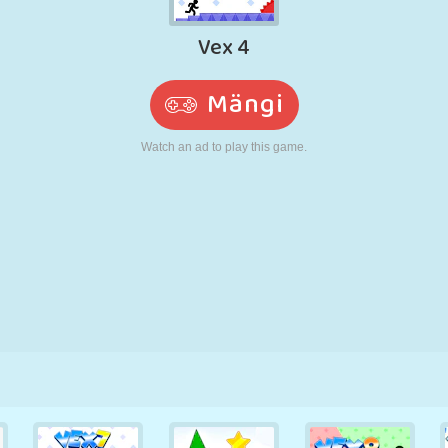
N
RETRO
ROBOT
JOOKSMINE
KOOL
LASKMINE
TENNIS
TRIPS-TRAPS-
PUUTEEKRAAN
TORN
VEOAUTO
TRULL