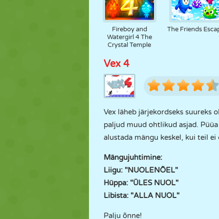
Fireboy and
The Friends Esca
Watergirl 4 The
Crystal Temple
Vex 4
Vex läheb järjekordseks suureks o
paljud muud ohtlikud asjad. Püüa 
alustada mängu keskel, kui teil e
Mängujuhtimine:
Liigu: "NUOLENÕEL"
Hüppa: "ÜLES NUOL"
Libista: "ALLA NUOL"
Palju õnne!