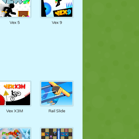
Vex 5
Vex 9
Vex X3M
Rail Slide