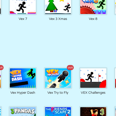
Vex 7
Vex 3 Xmas
Vex 8
us
uus
Vex Hyper Dash
Vex Try to Fly
VEX Challenges