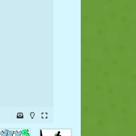
JALGPALL
KOSMOS
KRIIPSUJUKU
SÕDA
MAADLUS
ZOMBIE