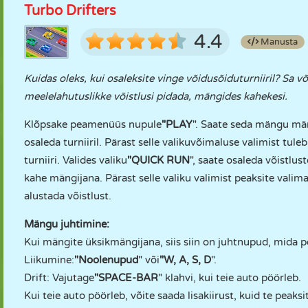
Turbo Drifters
4.4
Manusta
Kuidas oleks, kui osaleksite vinge võidusõiduturniiril? Sa 
meelelahutuslikke võistlusi pidada, mängides kahekesi.
Klõpsake peamenüüs nupule
"PLAY
". Saate seda mängu män
osaleda turniiril. Pärast selle valikuvõimaluse valimist tul
turniiri. Valides valiku
"QUICK RUN
", saate osaleda võistluste
kahe mängijana. Pärast selle valiku valimist peaksite valim
alustada võistlust.
Mängu juhtimine:
Kui mängite üksikmängijana, siis siin on juhtnupud, mida 
Liikumine:
"Noolenupud
" või
"W, A, S, D
".
Drift: Vajutage
"SPACE-BAR
" klahvi, kui teie auto pöörleb.
Kui teie auto pöörleb, võite saada lisakiirust, kuid te peaks