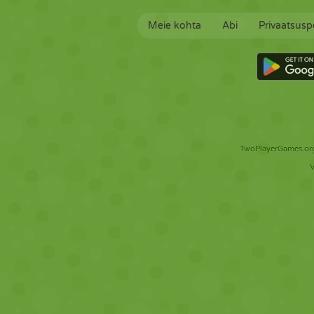
Meie kohta
Abi
Privaatsuspo
TwoPlayerGames.org 
V