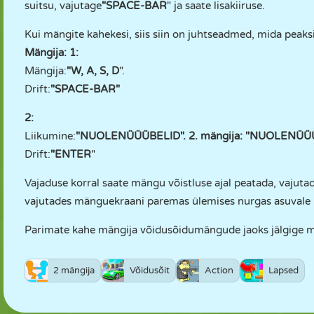
suitsu, vajutage
"SPACE-BAR
" ja saate lisakiiruse.
Kui mängite kahekesi, siis siin on juhtseadmed, mida peaks
Mängija: 1:
Mängija:
"W, A, S, D
".
Drift:
"SPACE-BAR"
2:
Liikumine:
"NUOLENÜÜÜBELID". 2. mängija: "NUOLENÜÜ
Drift:
"ENTER
"
Vajaduse korral saate mängu võistluse ajal peatada, vajutad
vajutades mänguekraani paremas ülemises nurgas asuvale h
Parimate kahe mängija võidusõidumängude jaoks jälgige me
2 mängija
Võidusõit
Action
Lapsed