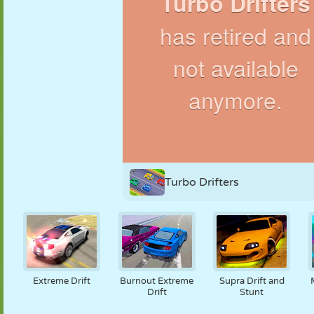
NUKK
PUSLE
REAKTSIOON
RETRO
ROBOT
STRATEEGIA
TRIKK
TANK
TENNIS
TRIPS-TRAPS-
TRULL
Turbo Drifters
Extreme Drift
Burnout Extreme
Supra Drift and
Drift
Stunt