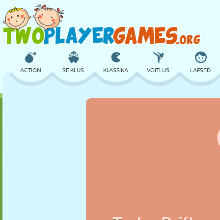
ACTION
SEIKLUS
KLASSIKA
VÕITLUS
LAPSED
3D
LENNUKID
TULNUKAS
TASAKAAL
KORVPALL
LOSS
MALE
CRAZY
KAITSE
DINOSAURUS
TÜDRUK
GOLF
HÜPPAMINE
MATEMAATIKA
LABÜRINT