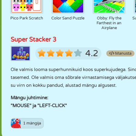
Pico Park Scratch
Color Sand Puzzle
Obby: Fly the
S
Farthest in an
Airplane
Super Stacker 3
4.2
Manusta
Ole valmis looma superhunnikuid koos superkujudega. Sin
tasemed. Ole valmis oma sõbrale virnastamisega väljakutset 
su virn on kokku pandud, alustad mängu algusest.
Mängu juhtimine:
"MOUSE" ja "LEFT-CLICK"
1 mängija