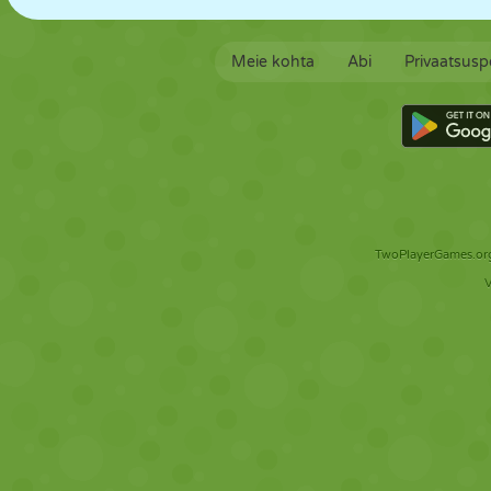
Meie kohta
Abi
Privaatsuspo
TwoPlayerGames.org 
V