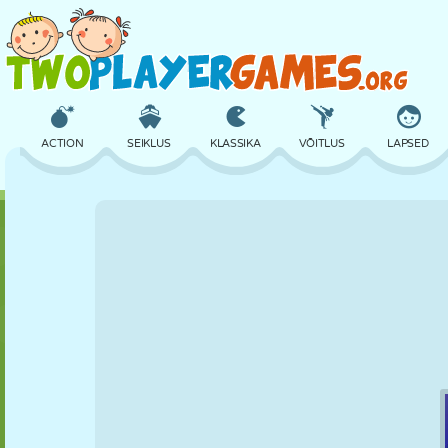
ACTION
SEIKLUS
KLASSIKA
VÕITLUS
LAPSED
3D
LENNUKID
TULNUKAS
TASAKAAL
KORVPALL
LOSS
MALE
CRAZY
KAITSE
DINOSAURUS
TÜDRUK
GOLF
HÜPPAMINE
MATEMAATIKA
LABÜRINT