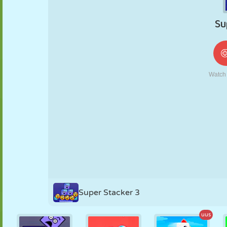
NUKK
PUSLE
REAKTSIOON
RETRO
ROBOT
STRATEEGIA
TRIKK
TANK
TENNIS
TRIPS-TRAPS-
TRULL
Super Stacker 3
uus