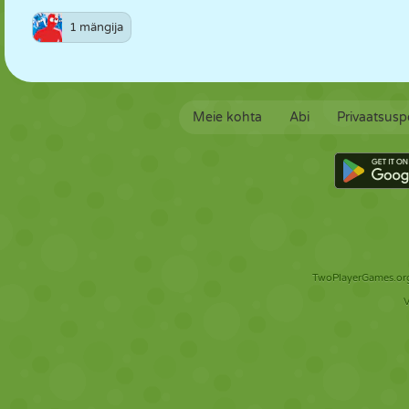
1 mängija
Meie kohta
Abi
Privaatsuspo
TwoPlayerGames.org 
V