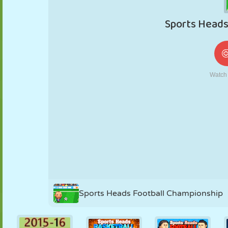
NUKK
PUSLE
REAKTSIOON
RETRO
ROBOT
STRATEEGIA
TRIKK
TANK
TENNIS
TRIPS-TRAPS-
TRULL
Sports Heads Football Championship