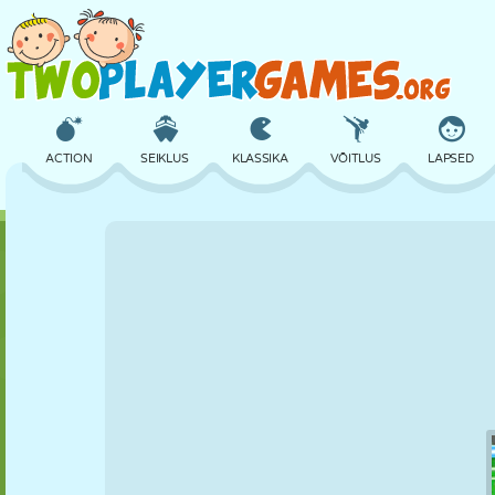
ACTION
SEIKLUS
KLASSIKA
VÕITLUS
LAPSED
3D
LENNUKID
TULNUKAS
TASAKAAL
KORVPALL
LOSS
MALE
CRAZY
KAITSE
DINOSAURUS
TÜDRUK
GOLF
HÜPPAMINE
MATEMAATIKA
LABÜRINT