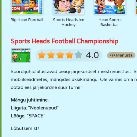
Big Head Football
Sports Heads Ice
Head Sports
Hockey
Basketball
Sports Heads Football Championship
4.0
Manusta
Spordijuhid alustavad peagi järjekordset meistrivõistlust.
mobiilseadmetes, mängides üksikmängu. Ole valmis oma m
ootab ees järjekordne suur turniir.
Mängu juhtimine:
Liiguta: "Noolenupud"
Lööge: "SPACE"
Lõbutsemist!