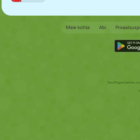
Meie kohta
Abi
Privaatsuspo
TwoPlayerGames.org 
V