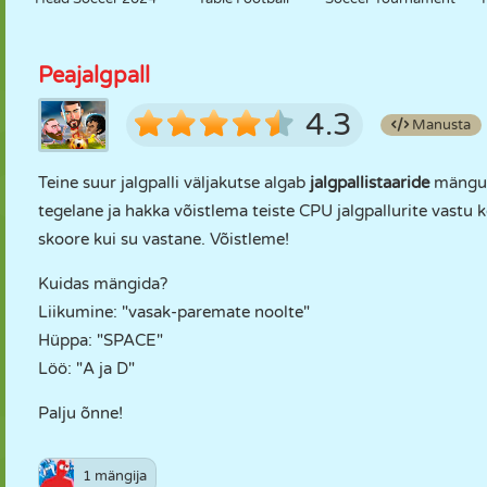
Peajalgpall
4.3
Manusta
Teine suur jalgpalli väljakutse algab
jalgpallistaaride
mänguga
tegelane ja hakka võistlema teiste CPU jalgpallurite vastu 
skoore kui su vastane. Võistleme!
Kuidas mängida?
Liikumine: "vasak-paremate noolte"
Hüppa: "SPACE"
Löö: "A ja D"
Palju õnne!
1 mängija