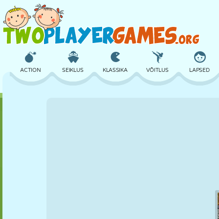
ACTION
SEIKLUS
KLASSIKA
VÕITLUS
LAPSED
3D
LENNUKID
TULNUKAS
TASAKAAL
KORVPALL
LOSS
MALE
CRAZY
KAITSE
DINOSAURUS
TÜDRUK
GOLF
HÜPPAMINE
MATEMAATIKA
LABÜRINT