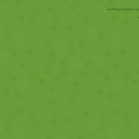
TwoPlayerGames.org 
V