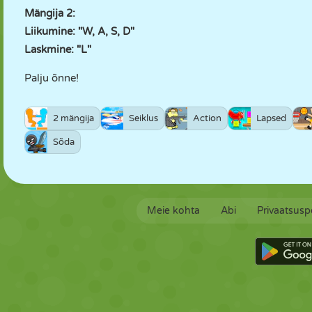
Mängija 2:
Liikumine: "W, A, S, D"
Laskmine: "L"
Palju õnne!
2 mängija
Seiklus
Action
Lapsed
Sõda
Meie kohta
Abi
Privaatsuspo