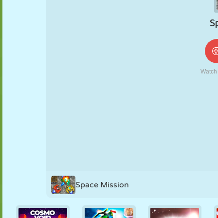
NUKK
PUSLE
REAKTSIOON
RETRO
ROBOT
STRATEEGIA
TRIKK
TANK
TENNIS
TRIPS-TRAPS-
TRULL
Space Mission