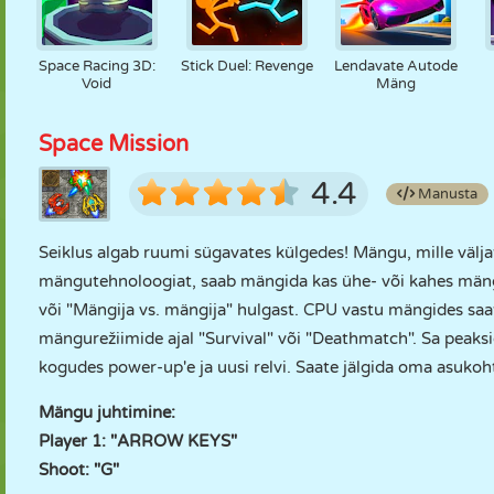
Space Racing 3D:
Stick Duel: Revenge
Lendavate Autode
Void
Mäng
Space Mission
4.4
Manusta
Seiklus algab ruumi sügavates külgedes! Mängu, mille välj
mängutehnoloogiat, saab mängida kas ühe- või kahes mängi
või "Mängija vs. mängija" hulgast. CPU vastu mängides saa
mängurežiimide ajal "Survival" või "Deathmatch". Sa peaks
kogudes power-up'e ja uusi relvi. Saate jälgida oma asukoh
Mängu juhtimine:
Player 1: "ARROW KEYS"
Shoot: "G"