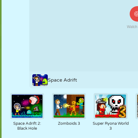
NUKK
PUSLE
REAKTSIOON
RETRO
ROBOT
STRATEEGIA
TRIKK
TANK
TENNIS
TRIPS-TRAPS-
TRULL
Space Adrift
Space Adrift 2:
Zomboids 3
Super Ryona World
Black Hole
3