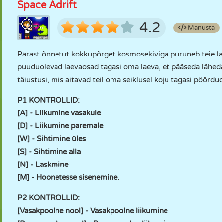
Space Adrift
4.2
Manusta
Pärast õnnetut kokkupõrget kosmosekiviga puruneb teie la
puuduolevad laevaosad tagasi oma laeva, et pääseda lähedal
täiustusi, mis aitavad teil oma seiklusel koju tagasi pöördu
P1 KONTROLLID:
[A] - Liikumine vasakule
[D] - Liikumine paremale
[W] - Sihtimine üles
[S] - Sihtimine alla
[N] - Laskmine
[M] - Hoonetesse sisenemine.
P2 KONTROLLID:
[Vasakpoolne nool] - Vasakpoolne liikumine