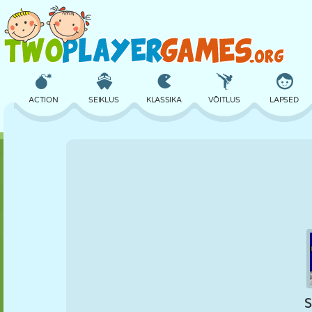
ACTION
SEIKLUS
KLASSIKA
VÕITLUS
LAPSED
3D
LENNUKID
TULNUKAS
TASAKAAL
KORVPALL
LOSS
MALE
CRAZY
KAITSE
DINOSAURUS
TÜDRUK
GOLF
HÜPPAMINE
MATEMAATIKA
LABÜRINT