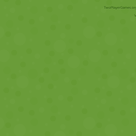
TwoPlayerGames.org 
V