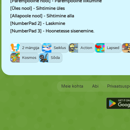
[Parempoolne nool] - Parempoolne liikumine
[Üles nool] - Sihtimine üles
[Allapoole nool] - Sihtimine alla
[NumberPad 2] - Laskmine
[NumberPad 3] - Hoonetesse sisenemine.
2 mängija
Seiklus
Action
Lapsed
Kosmos
Sõda
Meie kohta
Abi
Privaatsuspo