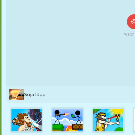
NUKK
PUSLE
REAKTSIOON
RETRO
ROBOT
STRATEEGIA
TRIKK
TANK
TENNIS
TRIPS-TRAPS-
TRULL
Sõja lõpp