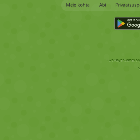
Meie kohta
Abi
Privaatsuspo
TwoPlayerGames.org 
V