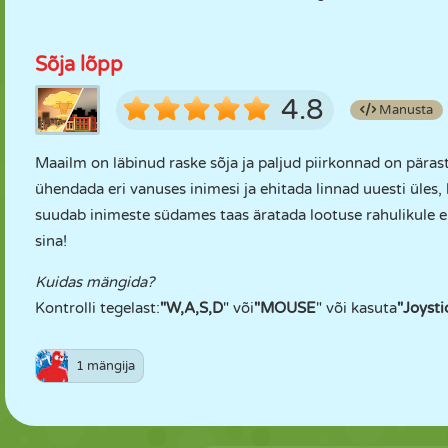
Sõja lõpp
4.8
Manusta
Maailm on läbinud raske sõja ja paljud piirkonnad on pära
ühendada eri vanuses inimesi ja ehitada linnad uuesti üles
suudab inimeste südames taas äratada lootuse rahulikule elu
sina!
Kuidas mängida?
Kontrolli tegelast:
"W,A,S,D
" või
"MOUSE
" või kasuta
"Joysti
1 mängija