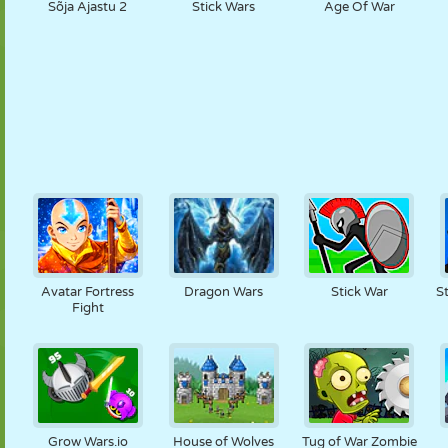
Sõja Ajastu 2
Stick Wars
Age Of War
Avatar Fortress
Dragon Wars
Stick War
S
Fight
Grow Wars.io
House of Wolves
Tug of War Zombie