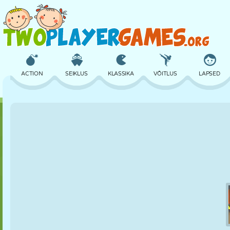
ACTION
SEIKLUS
KLASSIKA
VÕITLUS
LAPSED
3D
LENNUKID
TULNUKAS
TASAKAAL
KORVPALL
LOSS
MALE
CRAZY
KAITSE
DINOSAURUS
TÜDRUK
GOLF
HÜPPAMINE
MATEMAATIKA
LABÜRINT