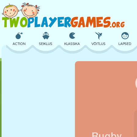
ACTION
SEIKLUS
KLASSIKA
VÕITLUS
LAPSED
3D
LENNUKID
TULNUKAS
TASAKAAL
KORVPALL
LOSS
MALE
CRAZY
KAITSE
DINOSAURUS
TÜDRUK
GOLF
HÜPPAMINE
MATEMAATIKA
LABÜRINT