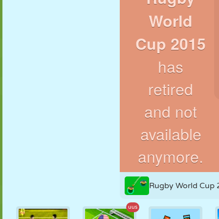
NUKK
PUSLE
REAKTSIOON
RETRO
ROBOT
STRATEEGIA
TRIKK
TANK
TENNIS
TRIPS-TRAPS-
TRULL
Rugby World Cup 
uus