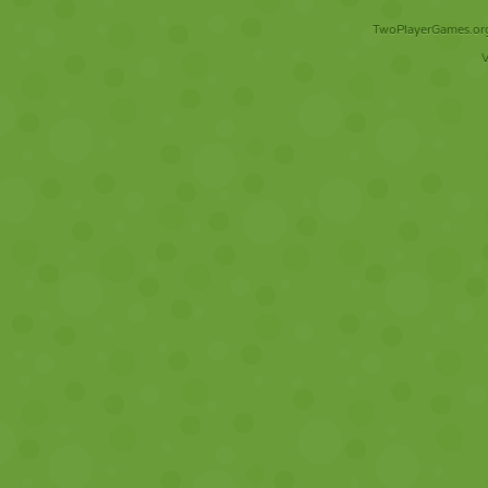
TwoPlayerGames.org 
V