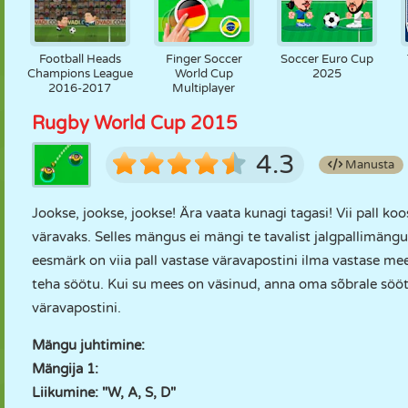
Football Heads
Finger Soccer
Soccer Euro Cup
Champions League
World Cup
2025
2016-2017
Multiplayer
Rugby World Cup 2015
4.3
Manusta
Jookse, jookse, jookse! Ära vaata kunagi tagasi! Vii pall k
väravaks. Selles mängus ei mängi te tavalist jalgpallimängu
eesmärk on viia pall vastase väravapostini ilma vastase m
teha söötu. Kui su mees on väsinud, anna oma sõbrale sööt j
väravapostini.
Mängu juhtimine:
Mängija 1:
Liikumine: "W, A, S, D"