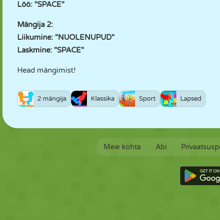
Löö: "SPACE"
Mängija 2:
Liikumine: "NUOLENUPUD"
Laskmine: "SPACE"
Head mängimist!
2 mängija
Klassika
Sport
Lapsed
Meie kohta
Abi
Privaatsuspo