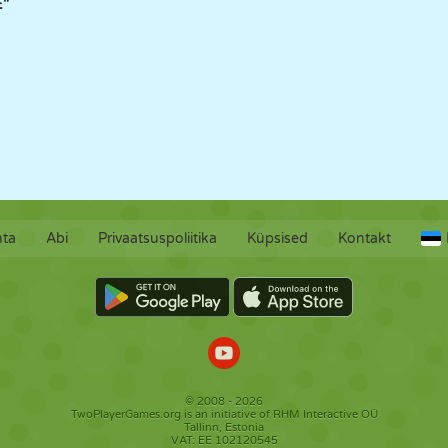
E"
hta
Abi
Privaatsuspoliitika
Küpsised
Kontakt
© 2008 - 2026
TwoPlayerGames.org is an initiative of RHM Interactive OÜ
Tallinn, Estonia
VAT: EE 102120545