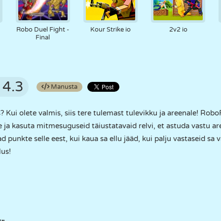
Robo Duel Fight -
Kour Strike io
2v2 io
Final
4.3
Manusta
 Kui olete valmis, siis tere tulemast tulevikku ja areenale! Robo
ja kasuta mitmesuguseid täiustatavaid relvi, et astuda vastu aree
 punkte selle eest, kui kaua sa ellu jääd, kui palju vastaseid sa väl
lus!