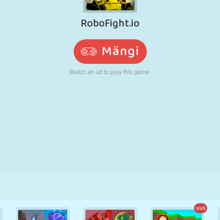
N
RETRO
ROBOT
JOOKSMINE
KOOL
LASKMINE
TENNIS
TRIPS-TRAPS-
PUUTEEKRAAN
TORN
VEOAUTO
TRULL
uus