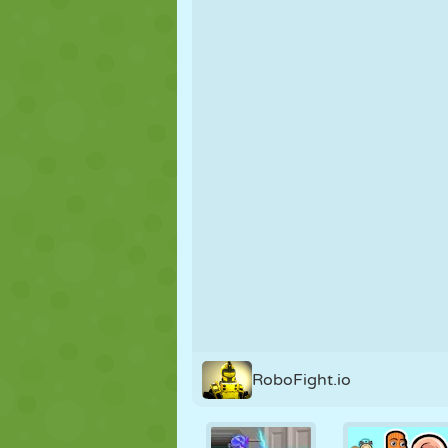
NUKK
PUSLE
REAKTSIOO
STRATEEGIA
TRIKK
TANK
RoboFight.io