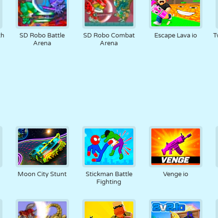
th
SD Robo Battle
SD Robo Combat
Escape Lava io
T
Arena
Arena
Moon City Stunt
Stickman Battle
Venge io
Fighting