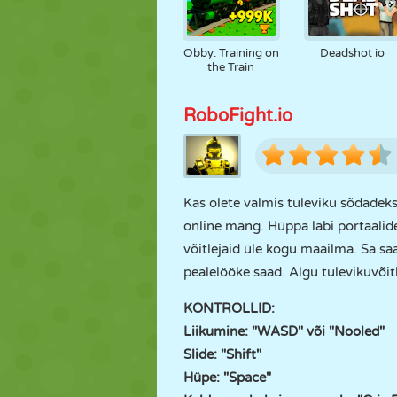
Obby: Training on
Deadshot io
the Train
RoboFight.io
Kas olete valmis tuleviku sõdadeks?
online mäng. Hüppa läbi portaalide 
võitlejaid üle kogu maailma. Sa saad
pealelööke saad. Algu tulevikuvõit
KONTROLLID:
Liikumine: "WASD" või "Nooled"
Slide: "Shift"
Hüpe: "Space"