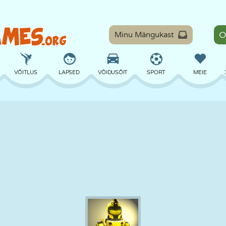
Minu Mängukast
VÕITLUS
LAPSED
VÕIDUSÕIT
SPORT
MEIE
TASAKAAL
KORVPALL
LAHING
PILJARD
LAUAMÄNGUD
KAITSE
DINOSAURUS
SÕITMINE
ÕPE
PÕGENEMINE
MATEMAATIKA
LABÜRINT
KOLETISED
MOOTORRATAS
ONLINE