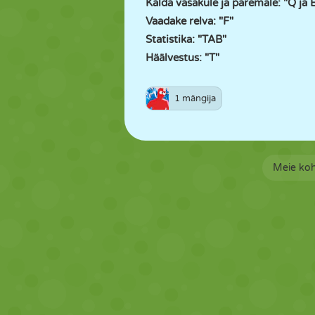
Kalda vasakule ja paremale: "Q ja 
Vaadake relva: "F"
Statistika: "TAB"
Häälvestus: "T"
1 mängija
Meie ko