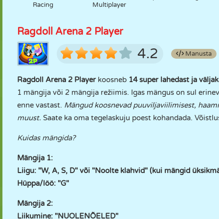
Racing
Multiplayer
Ragdoll Arena 2 Player
4.2
Manusta
Ragdoll Arena 2 Player
koosneb
14 super lahedast ja välj
1 mängija või 2 mängija režiimis. Igas mängus on sul erin
enne vastast.
Mängud koosnevad puuviljaviilimisest, haamr
muust.
Saate ka oma tegelaskuju poest kohandada. Võistlu
Kuidas mängida?
Mängija 1:
Liigu: "W, A, S, D" või "Noolte klahvid" (kui mängid üksikm
Hüppa/löö: "G"
Mängija 2:
Liikumine: "NUOLENÕELED"