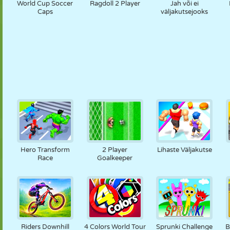
World Cup Soccer
Ragdoll 2 Player
Jah või ei
Caps
väljakutsejooks
Hero Transform
2 Player
Lihaste Väljakutse
Race
Goalkeeper
Riders Downhill
4 Colors World Tour
Sprunki Challenge
B