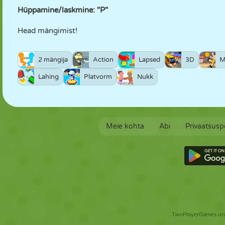
Hüppamine/laskmine: "P"
Head mängimist!
2 mängija
Action
Lapsed
3D
M
Lahing
Platvorm
Nukk
Meie kohta
Abi
Privaatsuspo
TwoPlayerGames.org 