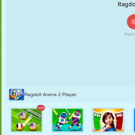
NUKK
PUSLE
REAKTSIOON
RETRO
ROBOT
STRATEEGIA
TRIKK
TANK
TENNIS
TRIPS-TRAPS-
TRULL
Ragdoll Arena 2 Player
uus