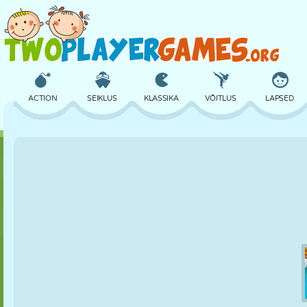
ACTION
SEIKLUS
KLASSIKA
VÕITLUS
LAPSED
3D
LENNUKID
TULNUKAS
TASAKAAL
KORVPALL
LOSS
MALE
CRAZY
KAITSE
DINOSAURUS
TÜDRUK
GOLF
HÜPPAMINE
MATEMAATIKA
LABÜRINT