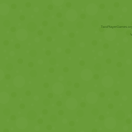
TwoPlayerGames.org 
V