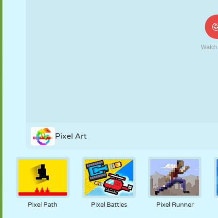
NUKK
PUSLE
REAKTSIOON
RETRO
ROBOT
STRATEEGIA
TRIKK
TANK
TENNIS
TRIPS-TRAPS-
TRULL
Pixel Art
Pixel Path
Pixel Battles
Pixel Runner