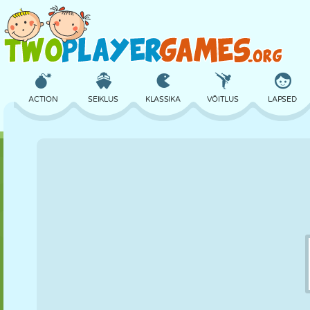
ACTION
SEIKLUS
KLASSIKA
VÕITLUS
LAPSED
3D
LENNUKID
TULNUKAS
TASAKAAL
KORVPALL
LOSS
MALE
CRAZY
KAITSE
DINOSAURUS
TÜDRUK
GOLF
HÜPPAMINE
MATEMAATIKA
LABÜRINT