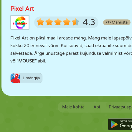
Pixel Art
4.3
Manusta
Pixel Art on pikslimaali arcade mäng. Mäng meie lapsepõlv
kokku 20 erinevat värvi. Kui soovid, saad ekraanile suumid
salvestada. Ärge unustage pärast kujunduse valmimist võr
või
"MOUSE"
abil.
1 mängija
Meie kohta
Abi
Privaatsuspo