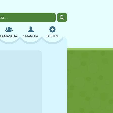
3-4 MÄNGIJAT
1 MÄNGIJA
ROHKEM
BOMBER
BRAUSER
AUTO
LENDAMINE
TOIT
LÕBU
PIXEL ART
PLATVORM
BASSEIN