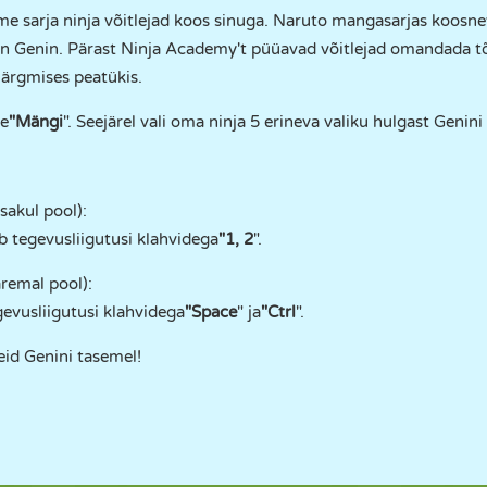
e sarja ninja võitlejad koos sinuga. Naruto mangasarjas koosn
on Genin. Pärast Ninja Academy't püüavad võitlejad omandada tõ
ärgmises peatükis.
le
"Mängi
". Seejärel vali oma ninja 5 erineva valiku hulgast Genini
sakul pool):
eb tegevusliigutusi klahvidega
"1, 2
".
remal pool):
gevusliigutusi klahvidega
"Space
" ja
"Ctrl
".
eid Genini tasemel!