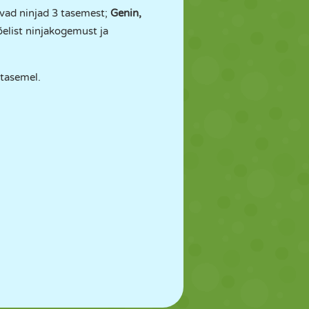
evad ninjad 3 tasemest;
Genin,
elist ninjakogemust ja
 tasemel.