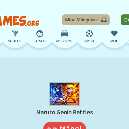
Minu Mängukast
VÕITLUS
LAPSED
VÕIDUSÕIT
SPORT
MEIE
TASAKAAL
KORVPALL
LAHING
PILJARD
LAUAMÄNGUD
KAITSE
DINOSAURUS
SÕITMINE
ÕPE
PÕGENEMINE
MATEMAATIKA
LABÜRINT
KOLETISED
MOOTORRATAS
ONLINE