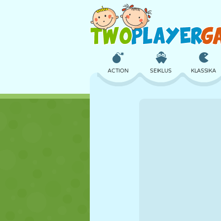
ACTION
SEIKLUS
KLASSIKA
3D
LENNUKID
TULNUKAS
LOSS
MALE
CRAZY
TÜDRUK
GOLF
HÜPPAMINE