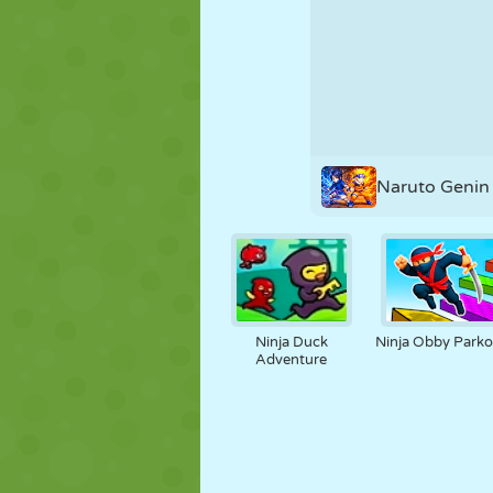
NUKK
PUSLE
REAKTSIOO
STRATEEGIA
TRIKK
TANK
Naruto Genin 
Ninja Duck
Ninja Obby Parko
Adventure