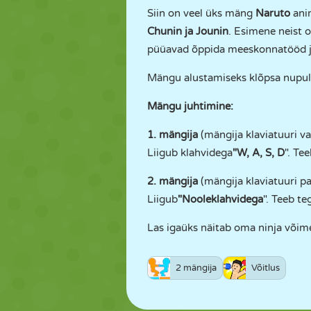
Siin on veel üks mäng
Naruto
anim
Chunin ja Jounin
. Esimene neist 
püüavad õppida meeskonnatööd j
Mängu alustamiseks klõpsa nupu
Mängu juhtimine:
1. mängija
(mängija klaviatuuri va
Liigub klahvidega
"W, A, S, D
". Te
2. mängija
(mängija klaviatuuri pa
Liigub
"Nooleklahvidega
". Teeb te
Las igaüks näitab oma ninja võim
2 mängija
Võitlus