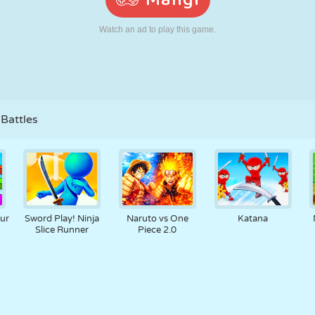
N
RETRO
ROBOT
JOOKSMINE
KOOL
LASKMINE
TENNIS
TRIPS-TRAPS-
PUUTEEKRAAN
TORN
VEOAUTO
TRULL
Battles
ur
Sword Play! Ninja
Naruto vs One
Katana
Slice Runner
Piece 2.0