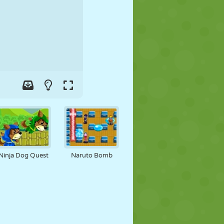
JALGPALL
KOSMOS
KRIIPSUJUKU
SÕDA
MAADLUS
ZOMBIE
Ninja Dog Quest
Naruto Bomb