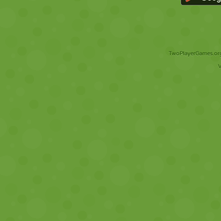
TwoPlayerGames.org 
V