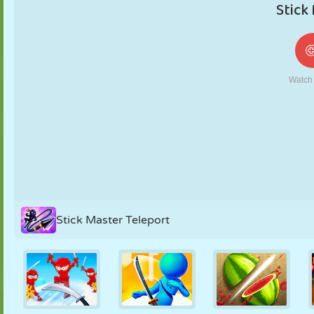
NUKK
PUSLE
REAKTSIOON
RETRO
ROBOT
STRATEEGIA
TRIKK
TANK
TENNIS
TRIPS-TRAPS-
TRULL
Stick Master Teleport