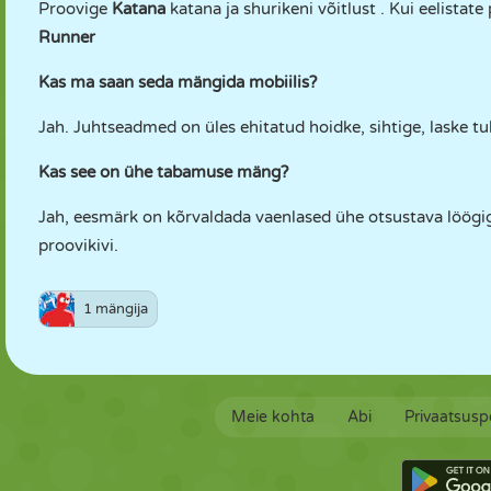
Proovige
Katana
katana ja shurikeni võitlust . Kui eelistate
Runner
Kas ma saan seda mängida mobiilis?
Jah. Juhtseadmed on üles ehitatud hoidke, sihtige, laske tu
Kas see on ühe tabamuse mäng?
Jah, eesmärk on kõrvaldada vaenlased ühe otsustava löögi
proovikivi.
1 mängija
Meie kohta
Abi
Privaatsuspo