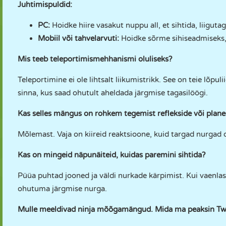
Juhtimispuldid:
PC:
Hoidke hiire vasakut nuppu all, et sihtida, liigutage 
Mobiil või tahvelarvuti:
Hoidke sõrme sihiseadmiseks, l
Mis teeb teleportimismehhanismi oluliseks?
Teleportimine ei ole lihtsalt liikumistrikk. See on teie lõp
sinna, kus saad ohutult aheldada järgmise tagasilöögi.
Kas selles mängus on rohkem tegemist reflekside või plan
Mõlemast. Vaja on kiireid reaktsioone, kuid targad nurgad o
Kas on mingeid näpunäiteid, kuidas paremini sihtida?
Püüa puhtad jooned ja väldi nurkade kärpimist. Kui vaenlas
ohutuma järgmise nurga.
Mulle meeldivad ninja mõõgamängud. Mida ma peaksin T