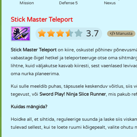
Mission
Defense 5
Nexus
Stick Master Teleport
3.7
Manusta
Stick Master Teleport
on kiire, oskustel põhinev põnevusm
vabastage õigel hetkel ja teleporteeruge otse oma sihtmä
lihtne, kuid väljakutse kasvab kiiresti, sest vaenlased leviv
oma nurka planeerima.
Kui sulle meeldib puhas, täpsusele keskenduv võitlus, siis 
tegevust, või
Sword Play! Ninja Slice Runner
, mis pakub re
Kuidas mängida?
Hoidke all, et sihtida, reguleerige suunda ja laske siis viska
tulevad sellest, kui te loete ruumi kõigepealt, valite ohutu