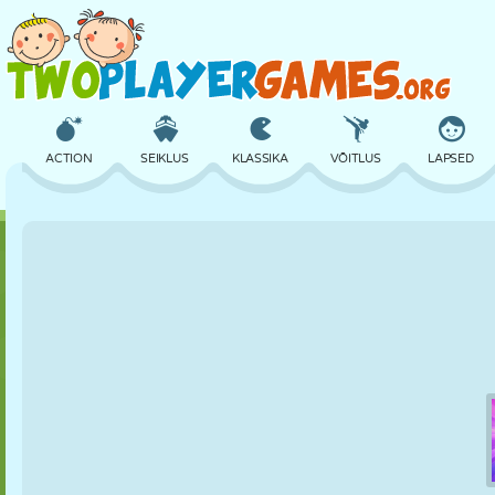
ACTION
SEIKLUS
KLASSIKA
VÕITLUS
LAPSED
3D
LENNUKID
TULNUKAS
TASAKAAL
KORVPALL
LOSS
MALE
CRAZY
KAITSE
DINOSAURUS
TÜDRUK
GOLF
HÜPPAMINE
MATEMAATIKA
LABÜRINT