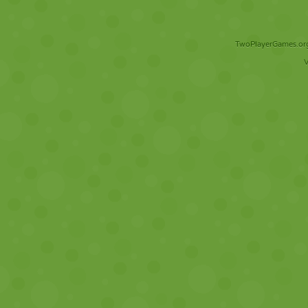
TwoPlayerGames.org 
V