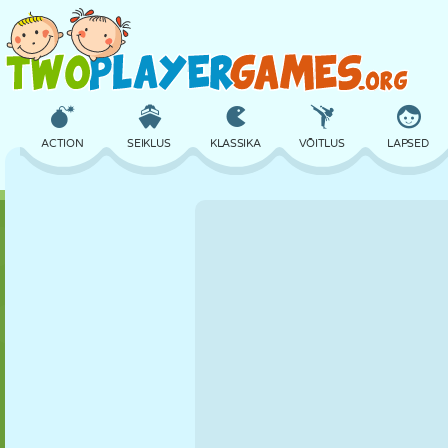
ACTION
SEIKLUS
KLASSIKA
VÕITLUS
LAPSED
3D
LENNUKID
TULNUKAS
TASAKAAL
KORVPALL
LOSS
MALE
CRAZY
KAITSE
DINOSAURUS
TÜDRUK
GOLF
HÜPPAMINE
MATEMAATIKA
LABÜRINT