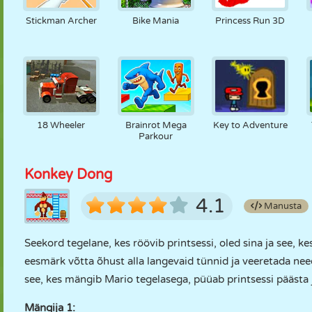
Stickman Archer
Bike Mania
Princess Run 3D
18 Wheeler
Brainrot Mega
Key to Adventure
Parkour
Konkey Dong
4.1
Manusta
Seekord tegelane, kes röövib printsessi, oled sina ja see, 
eesmärk võtta õhust alla langevaid tünnid ja veeretada ne
see, kes mängib Mario tegelasega, püüab printsessi päästa
Mängija 1: