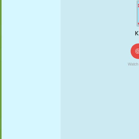
NUKK
PUSLE
REAKTSIOON
RETRO
ROBOT
STRATEEGIA
TRIKK
TANK
TENNIS
TRIPS-TRAPS-
TRULL