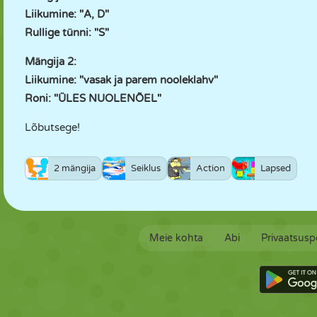
Liikumine: "A, D"
Rullige tünni: "S"
Mängija 2:
Liikumine: "vasak ja parem nooleklahv"
Roni: "ÜLES NUOLENÕEL"
Lõbutsege!
2 mängija
Seiklus
Action
Lapsed
Meie kohta
Abi
Privaatsuspo