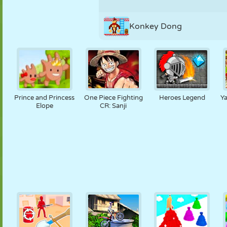
Konkey Dong
Prince and Princess
One Piece Fighting
Heroes Legend
Y
Elope
CR: Sanji