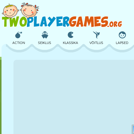
ACTION
SEIKLUS
KLASSIKA
VÕITLUS
LAPSED
3D
LENNUKID
TULNUKAS
TASAKAAL
KORVPALL
LOSS
MALE
CRAZY
KAITSE
DINOSAURUS
TÜDRUK
GOLF
HÜPPAMINE
MATEMAATIKA
LABÜRINT