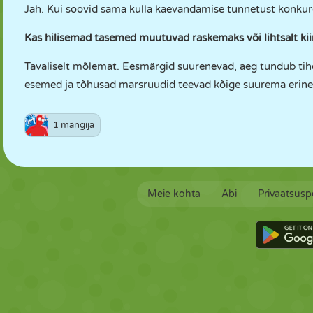
Jah. Kui soovid sama kulla kaevandamise tunnetust konkur
Kas hilisemad tasemed muutuvad raskemaks või lihtsalt ki
Tavaliselt mõlemat. Eesmärgid suurenevad, aeg tundub tihe
esemed ja tõhusad marsruudid teevad kõige suurema erine
1 mängija
Meie kohta
Abi
Privaatsuspo