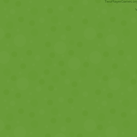
TwoPlayerGames.org 
V