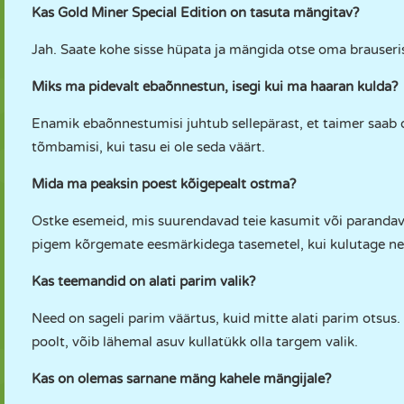
Kas Gold Miner Special Edition on tasuta mängitav?
Jah. Saate kohe sisse hüpata ja mängida otse oma brauseri
Miks ma pidevalt ebaõnnestun, isegi kui ma haaran kulda?
Enamik ebaõnnestumisi juhtub sellepärast, et taimer saab 
tõmbamisi, kui tasu ei ole seda väärt.
Mida ma peaksin poest kõigepealt ostma?
Ostke esemeid, mis suurendavad teie kasumit või parandav
pigem kõrgemate eesmärkidega tasemetel, kui kulutage nei
Kas teemandid on alati parim valik?
Need on sageli parim väärtus, kuid mitte alati parim otsu
poolt, võib lähemal asuv kullatükk olla targem valik.
Kas on olemas sarnane mäng kahele mängijale?