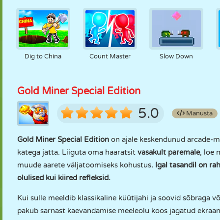
Dig to China
Count Master
Slow Down
Gold Miner Special Edition
5.0
Manusta
Gold Miner Special Edition
on ajale keskendunud arcade-mäng
kätega jätta. Liiguta oma haaratsit
vasakult
paremale
, loe 
muude aarete väljatoomiseks kohustus
. Igal tasandil on ra
olulised kui kiired refleksid.
Kui sulle meeldib klassikaline küütijahi ja soovid sõbraga v
pakub sarnast kaevandamise meeleolu koos jagatud ekraani