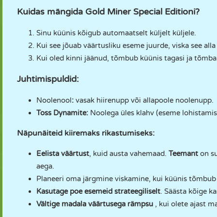
Kuidas mängida Gold Miner Special Editioni?
Sinu küünis kõigub automaatselt küljelt küljele.
Kui see jõuab väärtusliku eseme juurde, viska see alla
Kui oled kinni jäänud, tõmbub küünis tagasi ja tõmba
Juhtimispuldid:
Noolenool
:
vasak hiirenupp või allapoole noolenupp.
Toss Dynamite:
Noolega üles klahv (eseme lohistamise
Näpunäiteid kiiremaks rikastumiseks:
Eelista väärtust
, kuid austa vahemaad.
Teemant
on su
aega.
Planeeri oma järgmine viskamine, kui küünis tõmbub
Kasutage poe esemeid strateegiliselt
. Säästa kõige k
Vältige madala väärtusega rämpsu
, kui olete ajast 