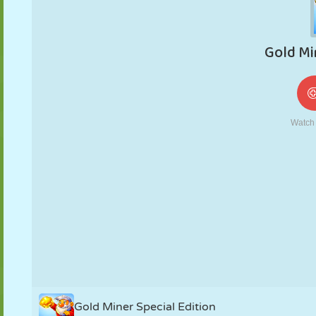
NUKK
PUSLE
REAKTSIOON
RETRO
ROBOT
STRATEEGIA
TRIKK
TANK
TENNIS
TRIPS-TRAPS-
TRULL
Gold Miner Special Edition