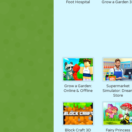
Foot Hospital
Grow a Garden 
Grow a Garden:
Supermarket
Online & Offline
Simulator: Drea
Store
Block Craft 3D
Fairy Princess