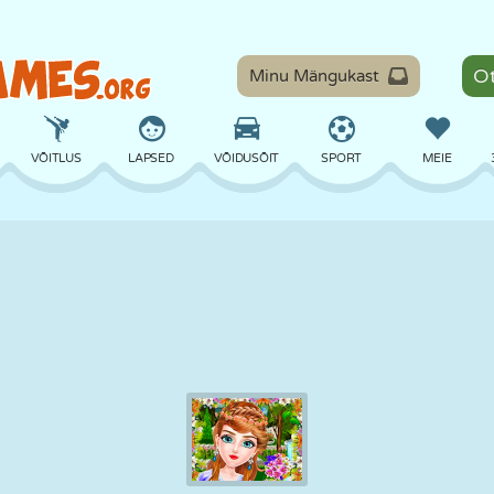
Minu Mängukast
VÕITLUS
LAPSED
VÕIDUSÕIT
SPORT
MEIE
TASAKAAL
KORVPALL
LAHING
PILJARD
LAUAMÄNGUD
KAITSE
DINOSAURUS
SÕITMINE
ÕPE
PÕGENEMINE
MATEMAATIKA
LABÜRINT
KOLETISED
MOOTORRATAS
ONLINE