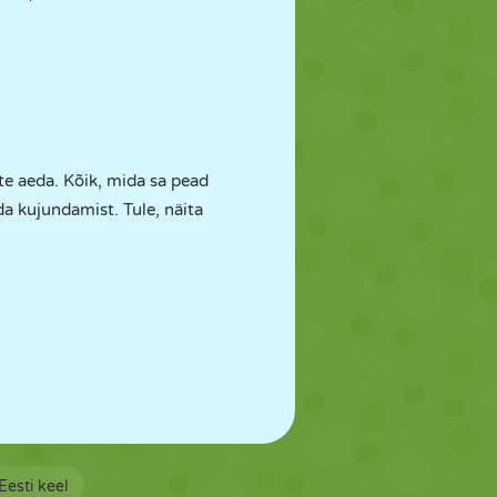
te aeda. Kõik, mida sa pead
ada kujundamist. Tule, näita
Eesti keel