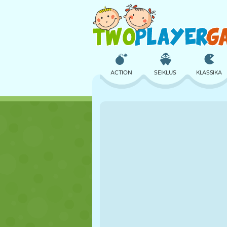
ACTION
SEIKLUS
KLASSIKA
3D
LENNUKID
TULNUKAS
LOSS
MALE
CRAZY
TÜDRUK
GOLF
HÜPPAMINE