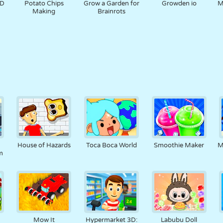
3D
Potato Chips
Grow a Garden for
Growden io
M
Making
Brainrots
House of Hazards
Toca Boca World
Smoothie Maker
M
m
Mow It
Hypermarket 3D:
Labubu Doll