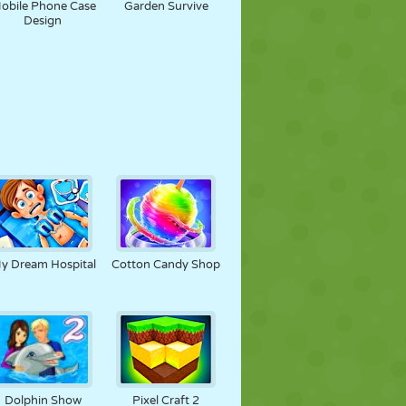
obile Phone Case
Garden Survive
Design
y Dream Hospital
Cotton Candy Shop
Dolphin Show
Pixel Craft 2