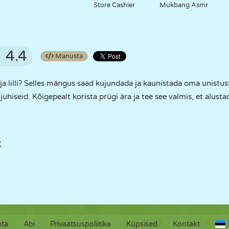
Store Cashier
Mukbang Asmr
4.4
Manusta
ja lilli? Selles mängus saad kujundada ja kaunistada oma unistus
juhiseid. Kõigepealt korista prügi ära ja tee see valmis, et alust
.
hta
Abi
Privaatsuspoliitika
Küpsised
Kontakt