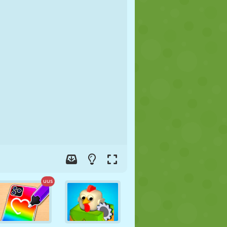
JALGPALL
KOSMOS
KRIIPSUJUKU
SÕDA
MAADLUS
ZOMBIE
uus