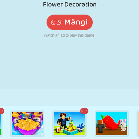
N
RETRO
ROBOT
JOOKSMINE
KOOL
LASKMINE
TENNIS
TRIPS-TRAPS-
PUUTEEKRAAN
TORN
VEOAUTO
TRULL
us
uus