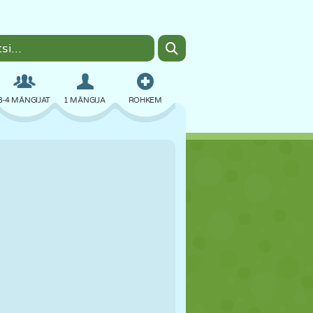
3-4 MÄNGIJAT
1 MÄNGIJA
ROHKEM
BOMBER
BRAUSER
AUTO
LENDAMINE
TOIT
LÕBU
PIXEL ART
PLATVORM
BASSEIN