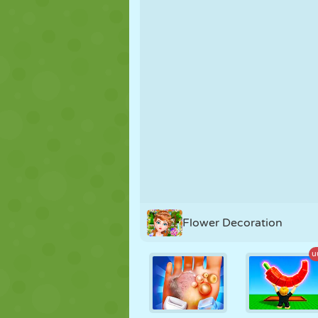
NUKK
PUSLE
REAKTSIOO
STRATEEGIA
TRIKK
TANK
Flower Decoration
u