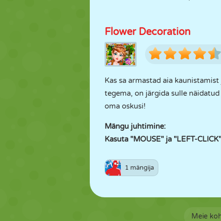
Flower Decoration
Kas sa armastad aia kaunistamist 
tegema, on järgida sulle näidatud 
oma oskusi!
Mängu juhtimine:
Kasuta "MOUSE" ja "LEFT-CLICK"
1 mängija
Meie ko