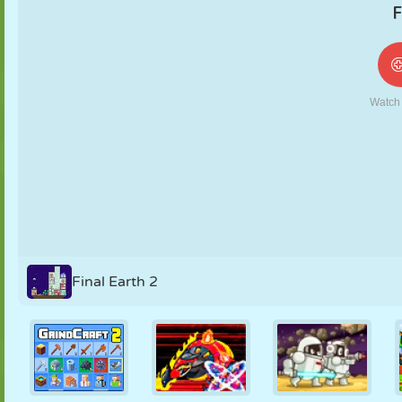
NUKK
PUSLE
REAKTSIOON
RETRO
ROBOT
STRATEEGIA
TRIKK
TANK
TENNIS
TRIPS-TRAPS-
TRULL
Final Earth 2