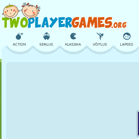
ACTION
SEIKLUS
KLASSIKA
VÕITLUS
LAPSED
3D
LENNUKID
TULNUKAS
TASAKAAL
KORVPALL
LOSS
MALE
CRAZY
KAITSE
DINOSAURUS
TÜDRUK
GOLF
HÜPPAMINE
MATEMAATIKA
LABÜRINT