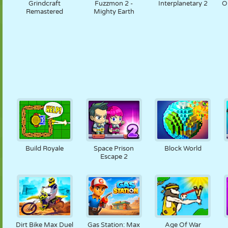
Grindcraft
Fuzzmon 2 -
Interplanetary 2
O
Remastered
Mighty Earth
Build Royale
Space Prison
Block World
Escape 2
Dirt Bike Max Duel
Gas Station: Max
Age Of War