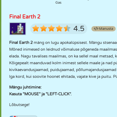
Gas
Final Earth 2
4.5
Manusta
Final Earth 2
mäng on lugu apokalüpsisest. Mängu stsenaar
Mõned inimesed on leidnud võimaluse põgeneda maailmast
elada. Nagu tavalises maailmas, on ka sellel maal metsad, k
Kõigepealt maanduvad kolm inimest sellele maale ja nad p
kivikaevandusjaamad, puidujaamad, põllumajandusjaamad j
Iga kord, kui soovite hoonet ehitada, vajate kive ja puitu. 
Mängu juhtimine:
Kasuta "MOUSE" ja "LEFT-CLICK".
Lõbutsege!