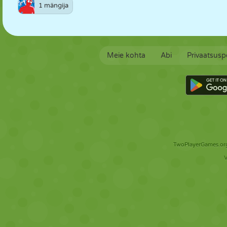
1 mängija
Meie kohta
Abi
Privaatsuspo
TwoPlayerGames.org 
V