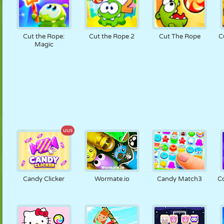
Cut the Rope:
Cut the Rope 2
Cut The Rope
C
Magic
uus
Candy Clicker
Wormate.io
Candy Match3
C