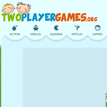
ACTION
SEIKLUS
KLASSIKA
VÕITLUS
LAPSED
3D
LENNUKID
TULNUKAS
TASAKAAL
KORVPALL
LOSS
MALE
CRAZY
KAITSE
DINOSAURUS
TÜDRUK
GOLF
HÜPPAMINE
MATEMAATIKA
LABÜRINT