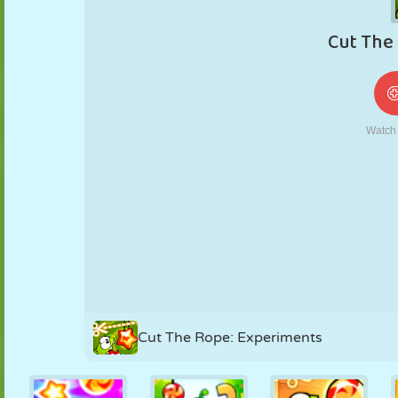
NUKK
PUSLE
REAKTSIOON
RETRO
ROBOT
STRATEEGIA
TRIKK
TANK
TENNIS
TRIPS-TRAPS-
TRULL
Cut The Rope: Experiments