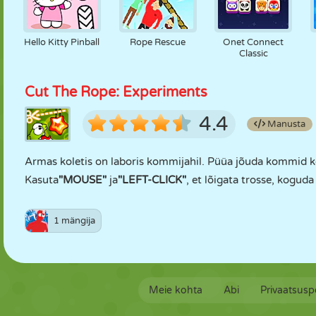
Hello Kitty Pinball
Rope Rescue
Onet Connect
Classic
Cut The Rope: Experiments
4.4
Manusta
Armas koletis on laboris kommijahil. Püüa jõuda kommid 
Kasuta
"MOUSE"
ja
"LEFT-CLICK"
, et lõigata trosse, koguda
1 mängija
Meie kohta
Abi
Privaatsuspo