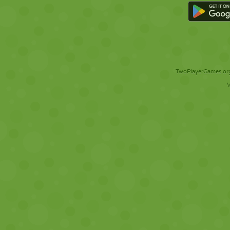
TwoPlayerGames.org 
V