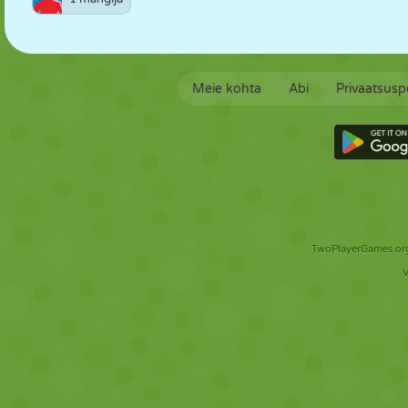
Meie kohta
Abi
Privaatsuspo
TwoPlayerGames.org 
V