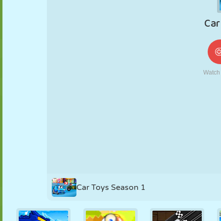
NUKK
PUSLE
REAKTSIOON
RETRO
ROBOT
STRATEEGIA
TRIKK
TANK
TENNIS
TRIPS-TRAPS-
TRULL
Car Toys Season 1