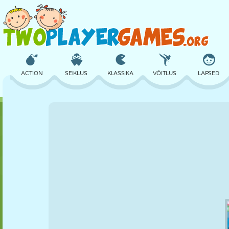
ACTION
SEIKLUS
KLASSIKA
VÕITLUS
LAPSED
3D
LENNUKID
TULNUKAS
TASAKAAL
KORVPALL
LOSS
MALE
CRAZY
KAITSE
DINOSAURUS
TÜDRUK
GOLF
HÜPPAMINE
MATEMAATIKA
LABÜRINT