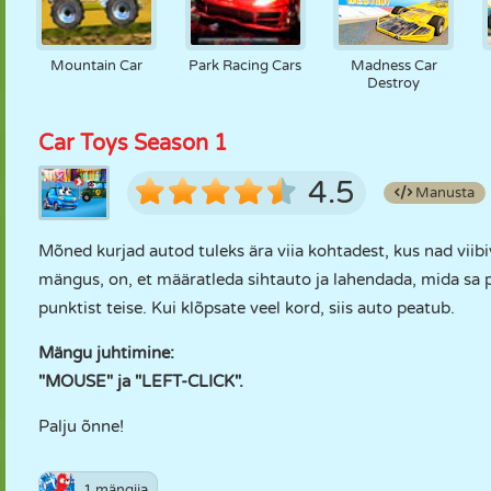
Mountain Car
Park Racing Cars
Madness Car
Destroy
Car Toys Season 1
4.5
Manusta
Mõned kurjad autod tuleks ära viia kohtadest, kus nad viibi
mängus, on, et määratleda sihtauto ja lahendada, mida sa p
punktist teise. Kui klõpsate veel kord, siis auto peatub.
Mängu juhtimine:
"MOUSE" ja "LEFT-CLICK".
Palju õnne!
1 mängija