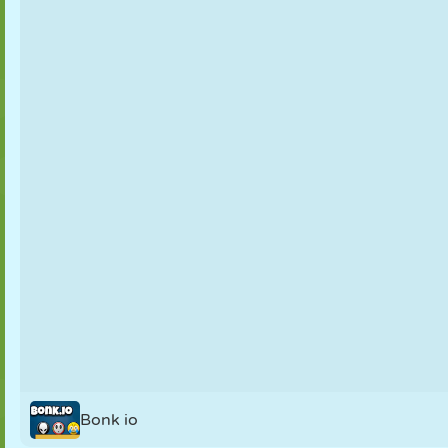
NUKK
PUSLE
REAKTSIOON
RETRO
STRATEEGIA
TRIKK
TANK
TENNIS
T
Bonk io