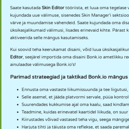
Saate kasutada
Skin Editor
tööriista, et luua oma tegelase 
kujundada uue välimuse, sisenedes Skin Manager'i sektsioon
värve ja muundamise vahendeid. Saate kujundada oma disain
üksikasjalikumaid välimusi, lisades erinevaid kihte. Pärast 
aktiveerida selle mängus kasutamiseks.
Kui soovid teha keerukamat disaini, võid luua üksikasjali
Editor
, seejärel importida oma disaini Bonk.io ametlikku r
ainulaadse välimusega Bonk.io's!
Parimad strateegiad ja taktikad Bonk.io mängus
Ennusta oma vastaste liikumissuunda ja tee liigutusi,
Selle asemel, et jääda platvormi servale, püüa kontrol
Suurendades kukkumise ajal oma kaalu, saad kindlamal
Teadmine, kuidas erinevatel kaartidel liikuda, on suur 
Kiirustades võivad vastased teha vigu, seega mängige k
Harjuta tihti ja täiusta oma reflekse, et saada parema