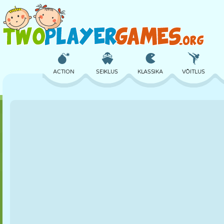
ACTION
SEIKLUS
KLASSIKA
VÕITLUS
3D
LENNUKID
TULNUKAS
TASAKAAL
LOSS
MALE
CRAZY
KAITSE
D
TÜDRUK
GOLF
HÜPPAMINE
MATEMAATIKA