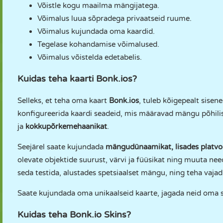
Võistle kogu maailma mängijatega.
Võimalus luua sõpradega privaatseid ruume.
Võimalus kujundada oma kaardid.
Tegelase kohandamise võimalused.
Võimalus võistelda edetabelis.
Kuidas teha kaarti Bonk.ios?
Selleks, et teha oma kaart
Bonk.ios
, tuleb kõigepealt sisen
konfigureerida kaardi seadeid, mis määravad mängu põhil
ja
kokkupõrkemehaanikat
.
Seejärel saate kujundada
mängudünaamikat, lisades platv
olevate objektide suurust, värvi ja füüsikat ning muuta nee
seda testida, alustades spetsiaalset mängu, ning teha vaja
Saate kujundada oma unikaalseid kaarte, jagada neid oma s
Kuidas teha Bonk.io Skins?