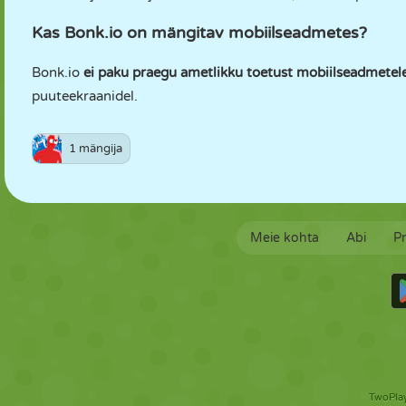
Kas Bonk.io on mängitav mobiilseadmetes?
Bonk.io
ei paku praegu ametlikku toetust mobiilseadmetel
puuteekraanidel.
1 mängija
Meie kohta
Abi
Pr
TwoPlay