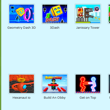
Geometry Dash 3D
3Dash
Janissary Tower
Hexanaut io
Build An Obby
Get on Top