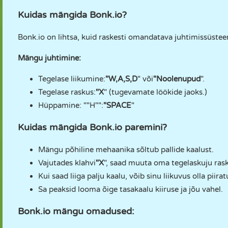
Kuidas mängida Bonk.io?
Bonk.io on lihtsa, kuid raskesti omandatava juhtimissüste
Mängu juhtimine:
Tegelase liikumine:
"W,A,S,D
" või
"Noolenupud
".
Tegelase raskus:
"X
" (tugevamate löökide jaoks.)
Hüppamine: ""H"":
"SPACE
"
Kuidas mängida Bonk.io paremini?
Mängu põhiline mehaanika sõltub pallide kaalust.
Vajutades klahvi
"X
", saad muuta oma tegelaskuju rask
Kui saad liiga palju kaalu, võib sinu liikuvus olla piirat
Sa peaksid looma õige tasakaalu kiiruse ja jõu vahel.
Bonk.io mängu omadused: