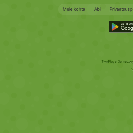
Meie kohta
Abi
Privaatsuspo
TwoPlayerGames.org 
V