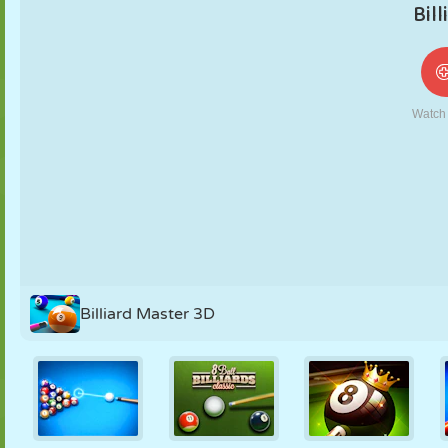
NUKK
PUSLE
REAKTSIOON
RETRO
ROBOT
STRATEEGIA
TRIKK
TANK
TENNIS
TRIPS-TRAPS-
TRULL
Billiard Master 3D