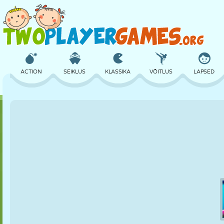
ACTION
SEIKLUS
KLASSIKA
VÕITLUS
LAPSED
3D
LENNUKID
TULNUKAS
TASAKAAL
KORVPALL
LOSS
MALE
CRAZY
KAITSE
DINOSAURUS
TÜDRUK
GOLF
HÜPPAMINE
MATEMAATIKA
LABÜRINT