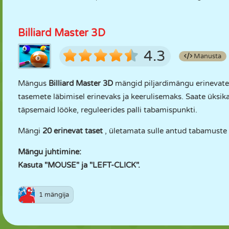
Billiard Master 3D
4.3
Manusta
Mängus
Billiard Master 3D
mängid piljardimängu erinevates 
tasemete läbimisel erinevaks ja keerulisemaks. Saate üksikas
täpsemaid lööke, reguleerides palli tabamispunkti.
Mängi
20 erinevat taset
, ületamata sulle antud tabamuste 
Mängu juhtimine:
Kasuta "MOUSE" ja "LEFT-CLICK".
1 mängija