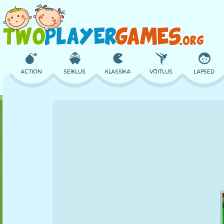
ACTION
SEIKLUS
KLASSIKA
VÕITLUS
LAPSED
3D
LENNUKID
TULNUKAS
TASAKAAL
KORVPALL
LOSS
MALE
CRAZY
KAITSE
DINOSAURUS
TÜDRUK
GOLF
HÜPPAMINE
MATEMAATIKA
LABÜRINT