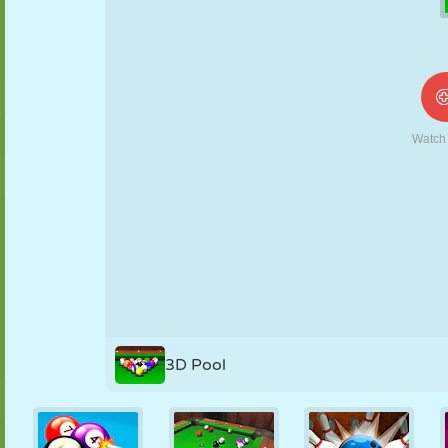
NUKK
PUSLE
REAKTSIOON
RETRO
ROBOT
STRATEEGIA
TRIKK
TANK
TENNIS
TRIPS-TRAPS-
TRULL
3D Pool