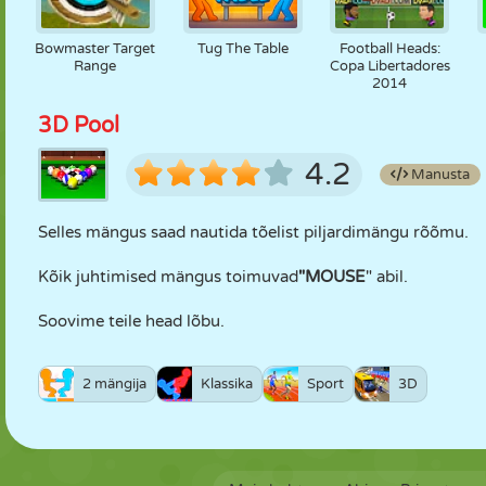
Bowmaster Target
Tug The Table
Football Heads:
Range
Copa Libertadores
2014
3D Pool
4.2
Manusta
Selles mängus saad nautida tõelist piljardimängu rõõmu.
Kõik juhtimised mängus toimuvad
"MOUSE
" abil.
Soovime teile head lõbu.
2 mängija
Klassika
Sport
3D