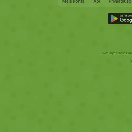
Meie kohta
Abi
Privaatsuspo
TwoPlayerGames.org 
V