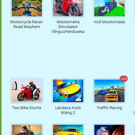
Motorcycle Racer:
Mootorratta
Hull Mootorratas
Road Mayhem
Simulaator
Võrguühenduseta
uus
Two Bike Stunts
Lendava Auto
Traffic Racing
Mäng 2