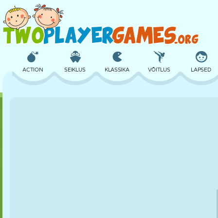
ACTION
SEIKLUS
KLASSIKA
VÕITLUS
LAPSED
3D
LENNUKID
TULNUKAS
TASAKAAL
KORVPALL
LOSS
MALE
CRAZY
KAITSE
DINOSAURU
TÜDRUK
GOLF
HÜPPAMINE
MATEMAATIKA
LABÜRINT