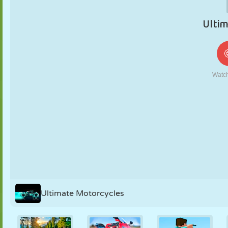
NUKK
PUSLE
REAKTSIOON
RETRO
ROBOT
STRATEEGIA
TRIKK
TANK
TENNIS
TRIPS-TRAPS
TRULL
Ultimate Motorcycles