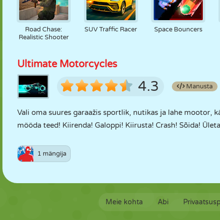
Road Chase:
SUV Traffic Racer
Space Bouncers
Realistic Shooter
Ultimate Motorcycles
4.3
Manusta
Vali oma suures garaažis sportlik, nutikas ja lahe mootor, k
mööda teed! Kiirenda! Galoppi! Kiirusta! Crash! Sõida! Ületa
1 mängija
Meie kohta
Abi
Privaatsusp