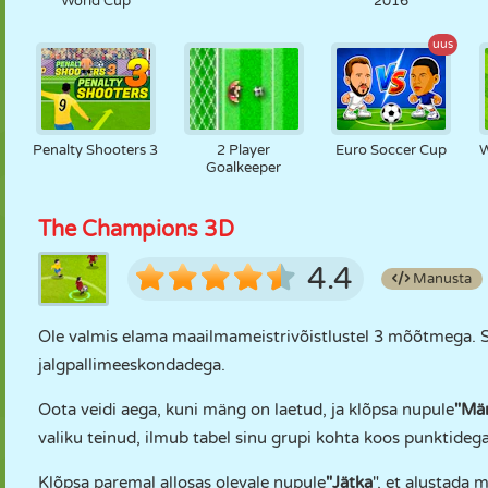
World Cup
2016
uus
Penalty Shooters 3
2 Player
Euro Soccer Cup
W
Goalkeeper
The Champions 3D
4.4
Manusta
Ole valmis elama maailmameistrivõistlustel 3 mõõtmega. S
jalgpallimeeskondadega.
Oota veidi aega, kuni mäng on laetud, ja klõpsa nupule
"Mä
valiku teinud, ilmub tabel sinu grupi kohta koos punktidega
Klõpsa paremal allosas olevale nupule
"Jätka
", et alustada 