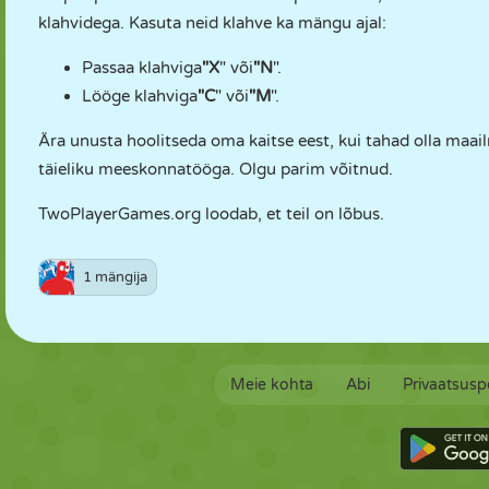
klahvidega. Kasuta neid klahve ka mängu ajal:
Passaa klahviga
"X
" või
"N
".
Lööge klahviga
"C
" või
"M
".
Ära unusta hoolitseda oma kaitse eest, kui tahad olla maail
täieliku meeskonnatööga. Olgu parim võitnud.
TwoPlayerGames.org loodab, et teil on lõbus.
1 mängija
Meie kohta
Abi
Privaatsuspo