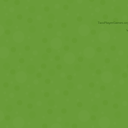
TwoPlayerGames.org 
V