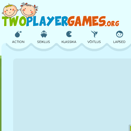
ACTION
SEIKLUS
KLASSIKA
VÕITLUS
LAPSED
3D
LENNUKID
TULNUKAS
TASAKAAL
KORVPALL
LOSS
MALE
CRAZY
KAITSE
DINOSAURUS
TÜDRUK
GOLF
HÜPPAMINE
MATEMAATIKA
LABÜRINT