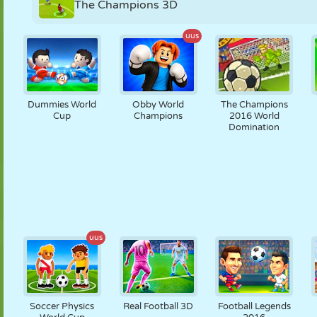
The Champions 3D
uus
Dummies World
Obby World
The Champions
Cup
Champions
2016 World
Domination
uus
Soccer Physics
Real Football 3D
Football Legends