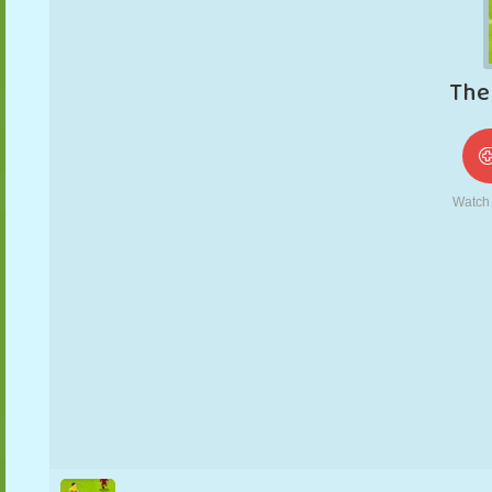
NUKK
PUSLE
REAKTSIOON
RETRO
ROBOT
STRATEEGIA
TRIKK
TANK
TENNIS
TRIPS-TRAPS-
TRULL