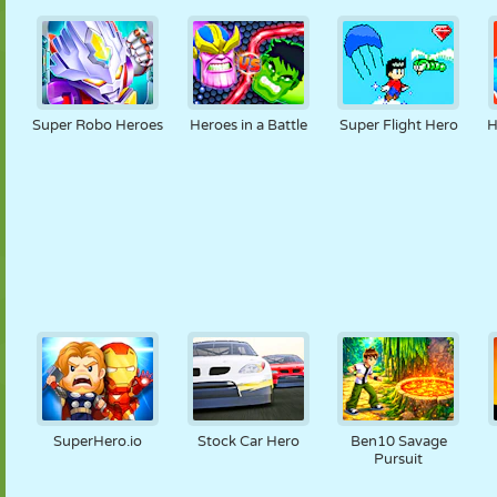
Super Robo Heroes
Heroes in a Battle
Super Flight Hero
H
SuperHero.io
Stock Car Hero
Ben10 Savage
Pursuit