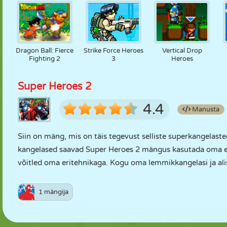
Dragon Ball: Fierce
Strike Force Heroes
Vertical Drop
Fighting 2
3
Heroes
Super Heroes 2
4.4
Manusta
Siin on mäng, mis on täis tegevust selliste superkangelas
kangelased saavad Super Heroes 2 mängus kasutada oma eri
võitled oma eritehnikaga. Kogu oma lemmikkangelasi ja alis
1 mängija