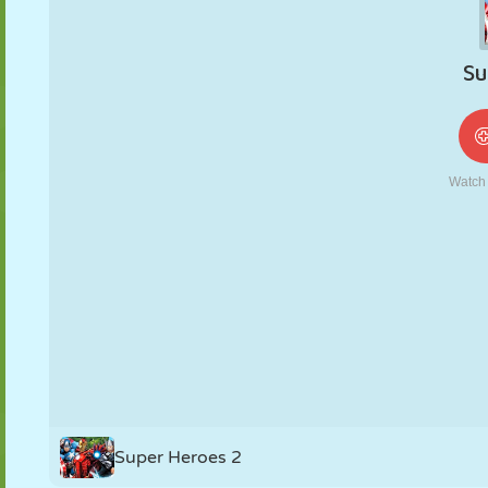
NUKK
PUSLE
REAKTSIOON
RETRO
ROBOT
STRATEEGIA
TRIKK
TANK
TENNIS
TRIPS-TRAPS-
TRULL
Super Heroes 2