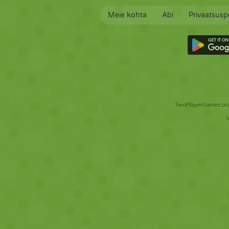
Meie kohta
Abi
Privaatsuspo
TwoPlayerGames.org 
V