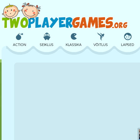
ACTION
SEIKLUS
KLASSIKA
VÕITLUS
LAPSED
3D
LENNUKID
TULNUKAS
TASAKAAL
KORVPALL
LOSS
MALE
CRAZY
KAITSE
DINOSAURUS
TÜDRUK
GOLF
HÜPPAMINE
MATEMAATIKA
LABÜRINT