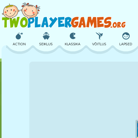
ACTION
SEIKLUS
KLASSIKA
VÕITLUS
LAPSED
3D
LENNUKID
TULNUKAS
TASAKAAL
KORVPALL
LOSS
MALE
CRAZY
KAITSE
DINOSAURUS
TÜDRUK
GOLF
HÜPPAMINE
MATEMAATIKA
LABÜRINT