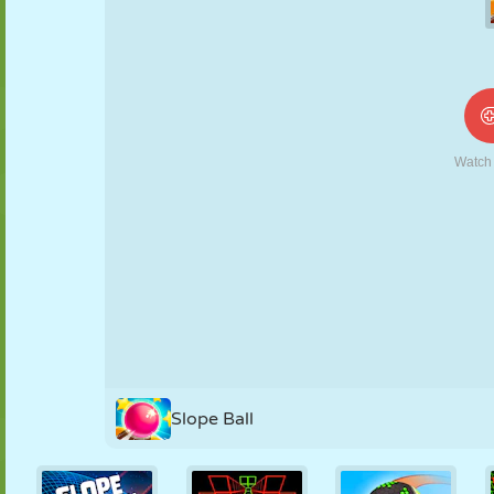
NUKK
PUSLE
REAKTSIOON
RETRO
ROBOT
STRATEEGIA
TRIKK
TANK
TENNIS
TRIPS-TRAPS-
TRULL
Slope Ball