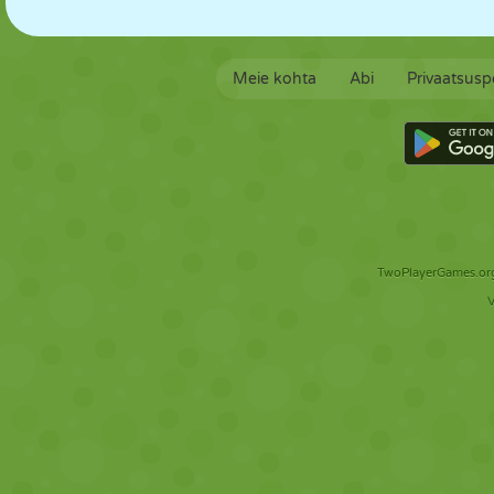
Meie kohta
Abi
Privaatsuspo
TwoPlayerGames.org 
V