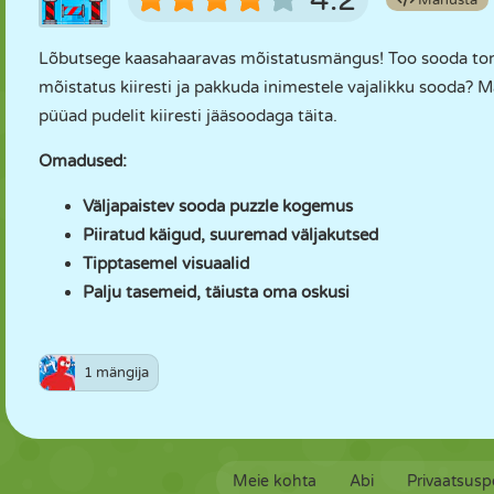
4.2
Manusta
Lõbutsege kaasahaaravas mõistatusmängus! Too sooda torud
mõistatus kiiresti ja pakkuda inimestele vajalikku sooda
püüad pudelit kiiresti jääsoodaga täita.
Omadused:
Väljapaistev sooda puzzle kogemus
Piiratud käigud, suuremad väljakutsed
Tipptasemel visuaalid
Palju tasemeid, täiusta oma oskusi
1 mängija
Meie kohta
Abi
Privaatsuspo