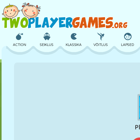
ACTION
SEIKLUS
KLASSIKA
VÕITLUS
LAPSED
3D
LENNUKID
TULNUKAS
TASAKAAL
KORVPALL
LOSS
MALE
CRAZY
KAITSE
DINOSAURUS
TÜDRUK
GOLF
HÜPPAMINE
MATEMAATIKA
LABÜRINT