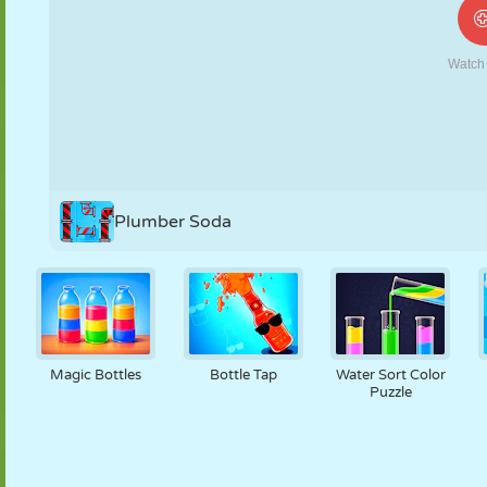
NUKK
PUSLE
REAKTSIOON
RETRO
ROBOT
STRATEEGIA
TRIKK
TANK
TENNIS
TRIPS-TRAPS-
TRULL
Plumber Soda
Magic Bottles
Bottle Tap
Water Sort Color
Puzzle