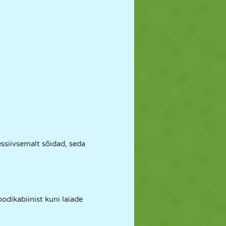
ressiivsemalt sõidad, seda
odikabiinist kuni laiade