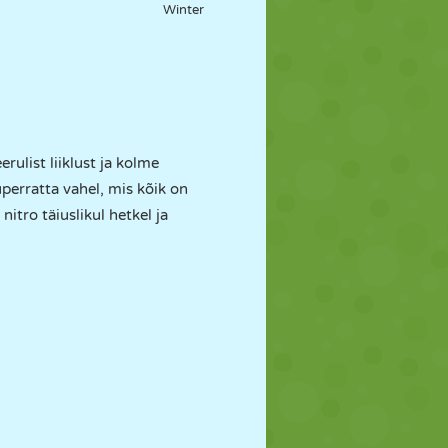
Winter
rulist liiklust ja kolme
perratta vahel, mis kõik on
itro täiuslikul hetkel ja