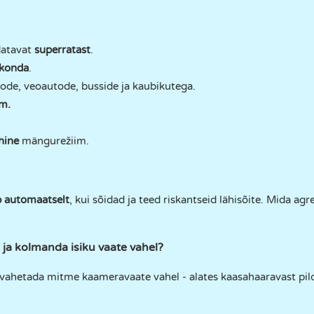
datavat
superratast
.
kkonda
.
ode, veoautode, busside ja kaubikutega.
em.
hine
mängurežiim.
b automaatselt
, kui sõidad ja teed riskantseid lähisõite. Mida ag
ja kolmanda isiku vaate vahel?
t vahetada mitme kaameravaate vahel - alates kaasahaaravast pilo