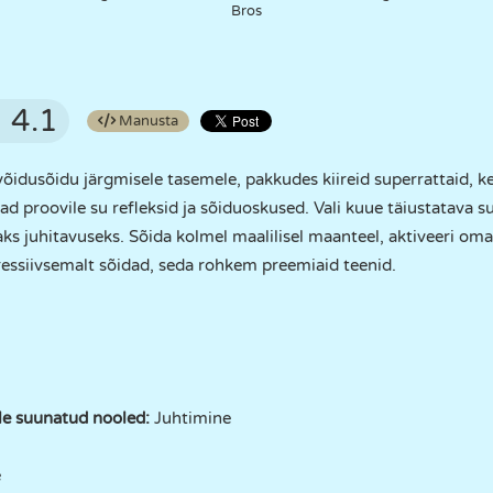
Bros
4.1
Manusta
õidusõidu järgmisele tasemele, pakkudes kiireid superrattaid, kee
d proovile su refleksid ja sõiduoskused. Vali kuue täiustatava su
ks juhitavuseks. Sõida kolmel maalilisel maanteel, aktiveeri oma n
ressiivsemalt sõidad, seda rohkem preemiaid teenid.
ale suunatud nooled:
Juhtimine
e