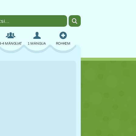
3-4 MÄNGIJAT
1 MÄNGIJA
ROHKEM
BOMBER
BRAUSER
AUTO
LENDAMINE
TOIT
LÕBU
PIXEL ART
PLATVORM
BASSEIN