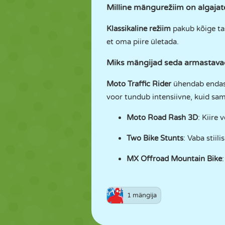
Milline mängurežiim on algajat
Klassikaline režiim
pakub kõige ta
et oma piire ületada.
Miks mängijad seda armastava
Moto Traffic Rider
ühendab endas p
voor tundub intensiivne, kuid sam
Moto Road Rash 3D
: Kiire 
Two Bike Stunts
: Vaba stiilis
MX Offroad Mountain Bike
1 mängija