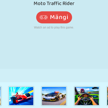
N
RETRO
ROBOT
JOOKSMINE
KOOL
LASKMINE
TENNIS
TRIPS-TRAPS-
PUUTEEKRAAN
TORN
VEOAUTO
TRULL