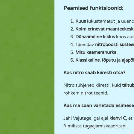
Peamised funktsioonid:
Kuus
lukustamatut ja uuen
Kolm erinevat maanteekes
Dünaamiline liiklus
koos aut
Täiendav
nitroboosti süste
Mitu kaameranurka.
Klassikaline
,
lõputu
ja
ajapõ
Kas nitro saab kiiresti otsa?
Nitro tühjeneb kiiresti, kuid
täitu
rohkem nitrot teenid.
Kas ma saan vahetada esimese 
Jah! Vajutage igal ajal
klahvi C
, e
filmiliste tagaajamiskaadriteni.