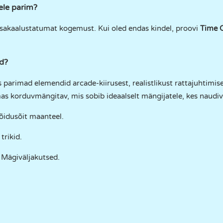
ele parim?
sakaalustatumat kogemust. Kui oled endas kindel, proovi
Time 
d?
arimad elemendid arcade-kiirusest, realistlikust rattajuhtimisest
as korduvmängitav, mis sobib ideaalselt mängijatele, kes naudiv
võidusõit maanteel.
 trikid.
: Mägiväljakutsed.