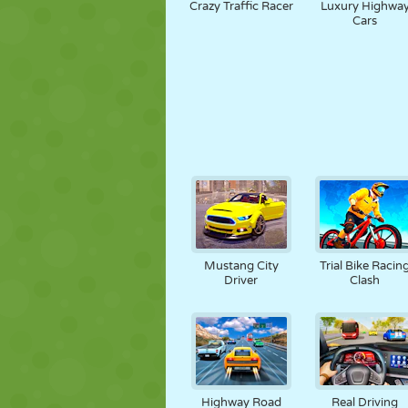
Crazy Traffic Racer
Luxury Highwa
Cars
Mustang City
Trial Bike Racin
Driver
Clash
Highway Road
Real Driving