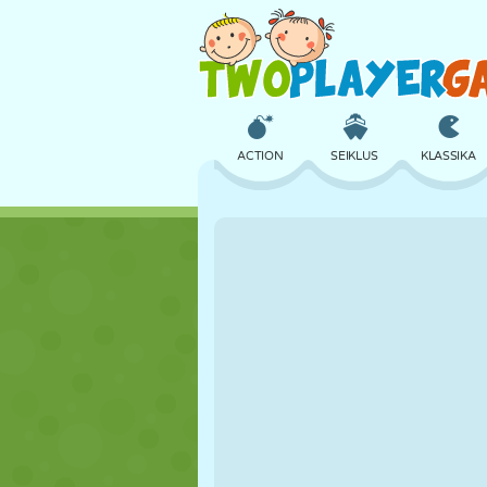
ACTION
SEIKLUS
KLASSIKA
3D
LENNUKID
TULNUKAS
LOSS
MALE
CRAZY
TÜDRUK
GOLF
HÜPPAMINE