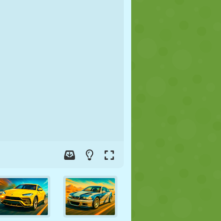
JALGPALL
KOSMOS
KRIIPSUJUKU
SÕDA
MAADLUS
ZOMBIE