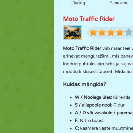
Racing
Simulator
Moto Traffic Rider
Moto Traffic Rider
viib maanteel v
erinevat mängurežiimi, mis paneva
loodud puhtaks kiiruseks ja sujuva
möödu liiklusest täpselt. Mida ag
Kuidas mängida?
W / Noolega üles:
Kiirenda
S / allapoole nool:
Pidur
A / D või vasakule / parem
F:
Nitro boost
C:
kaamera vaate muutmin