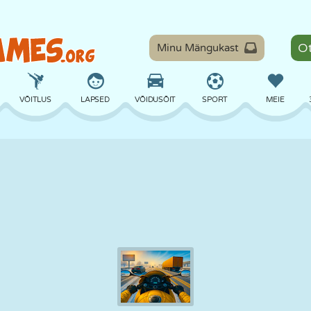
Minu Mängukast
VÕITLUS
LAPSED
VÕIDUSÕIT
SPORT
MEIE
TASAKAAL
KORVPALL
LAHING
PILJARD
LAUAMÄNGUD
KAITSE
DINOSAURUS
SÕITMINE
ÕPE
PÕGENEMINE
MATEMAATIKA
LABÜRINT
KOLETISED
MOOTORRATAS
ONLINE