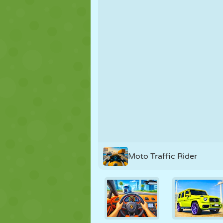
NUKK
PUSLE
REAKTSIOO
STRATEEGIA
TRIKK
TANK
Moto Traffic Rider