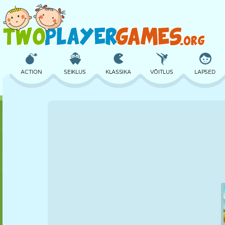
ACTION
SEIKLUS
KLASSIKA
VÕITLUS
LAPSED
3D
LENNUKID
TULNUKAS
TASAKAAL
KORVPALL
LOSS
MALE
CRAZY
KAITSE
DINOSAURUS
TÜDRUK
GOLF
HÜPPAMINE
MATEMAATIKA
LABÜRINT