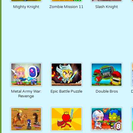
Mighty Knight
Zombie Mission 11
Slash Knight
Metal Army War:
Epic Battle Puzzle
Double Bros
Revenge