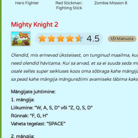
Hero Fighter
Red Stickman:
Zombie Mission 8
Fighting Stick
Mighty Knight 2
4.5
Manusta
Olendid, mis erinevad üksteisest, on tunginud maailma, kus
need olendid hävitama. Kui sa arvad, et sa ei suuda seda mi
osale selles super seikluses koos oma sõbraga kahe mängij
sa pead kahe mängija mängurežiimi avamiseks läbima kaks 
Mängijate juhtimine:
1. mängija:
Liikumine: "W, A, S, D" või "Z, Q, S, D"
Rünnak: "F, G, H"
Vaheta tegelast: "SPACE"
2. mängija: