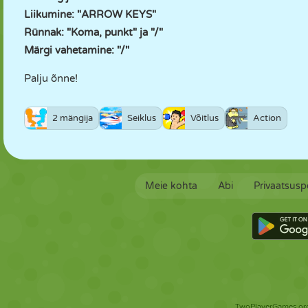
Liikumine: "ARROW KEYS"
Rünnak: "Koma, punkt" ja "/"
Märgi vahetamine: "/"
Palju õnne!
2 mängija
Seiklus
Võitlus
Action
Meie kohta
Abi
Privaatsuspo
TwoPlayerGames.org 