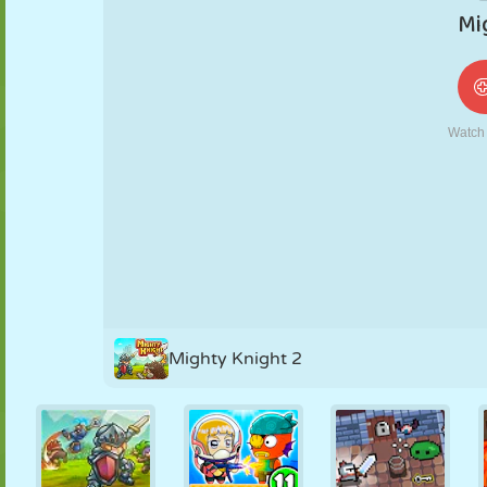
NUKK
PUSLE
REAKTSIOON
RETRO
ROBOT
STRATEEGIA
TRIKK
TANK
TENNIS
TRIPS-TRAPS-
TRULL
Mighty Knight 2