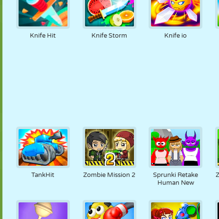
Knife Hit
Knife Storm
Knife io
TankHit
Zombie Mission 2
Sprunki Retake
Human New