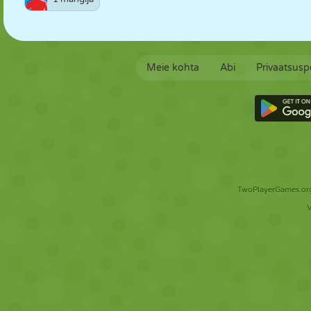
Meie kohta
Abi
Privaatsuspo
TwoPlayerGames.org 
V