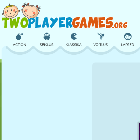
ACTION
SEIKLUS
KLASSIKA
VÕITLUS
LAPSED
3D
LENNUKID
TULNUKAS
TASAKAAL
KORVPALL
LOSS
MALE
CRAZY
KAITSE
DINOSAURUS
TÜDRUK
GOLF
HÜPPAMINE
MATEMAATIKA
LABÜRINT