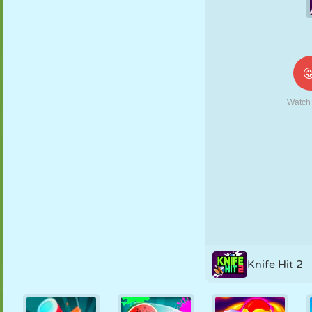
NUKK
PUSLE
REAKTSIOON
RETRO
ROBOT
STRATEEGIA
TRIKK
TANK
TENNIS
TRIPS-TRAPS-
TRULL
Knife Hit 2