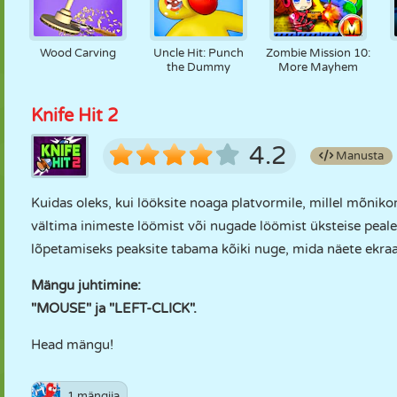
Wood Carving
Uncle Hit: Punch
Zombie Mission 10:
the Dummy
More Mayhem
Knife Hit 2
4.2
Manusta
Kuidas oleks, kui lööksite noaga platvormile, millel mõniko
vältima inimeste löömist või nugade löömist üksteise peale.
lõpetamiseks peaksite tabama kõiki nuge, mida näete ekraa
Mängu juhtimine:
"MOUSE" ja "LEFT-CLICK".
Head mängu!
1 mängija