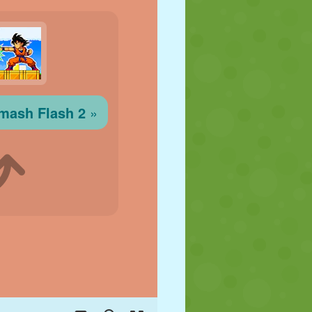
JALGPALL
KOSMOS
KRIIPSUJUKU
SÕDA
MAADLUS
ZOMBIE