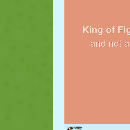
NUKK
PUSLE
REAKTSIOO
STRATEEGIA
TRIKK
TANK