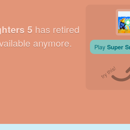
N
RETRO
ROBOT
JOOKSMINE
KOOL
LASKMINE
TENNIS
TRIPS-TRAPS-
PUUTEEKRAAN
TORN
VEOAUTO
TRULL