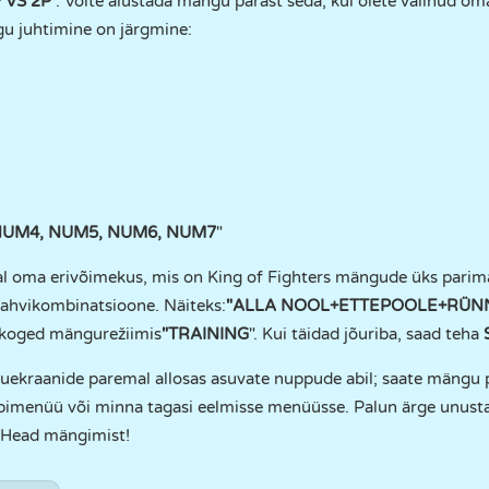
 VS 2P
". Võite alustada mängu pärast seda, kui olete valinud o
gu juhtimine on järgmine:
NUM4, NUM5, NUM6, NUM7
"
ejal oma erivõimekus, mis on King of Fighters mängude üks parim
lahvikombinatsioone. Näiteks:
"ALLA
NOOL+ETTEPOOLE+RÜN
 koged mängurežiimis
"TRAINING
". Kui täidad jõuriba, saad teha
nguekraanide paremal allosas asuvate nuppude abil; saate mängu 
 abimenüü või minna tagasi eelmisse menüüsse. Palun ärge unus
 Head mängimist!