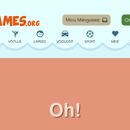
Minu Mängukast
VÕITLUS
LAPSED
VÕIDUSÕIT
SPORT
MEIE
TASAKAAL
KORVPALL
LAHING
PILJARD
LAUAMÄNGUD
KAITSE
DINOSAURUS
SÕITMINE
ÕPE
PÕGENEMINE
MATEMAATIKA
LABÜRINT
KOLETISED
MOOTORRATAS
ONLINE