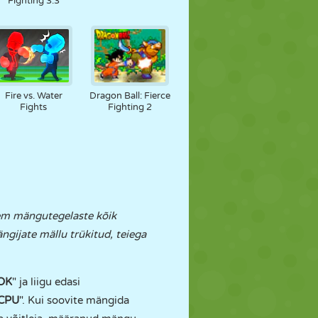
Fighting 3.3
Fire vs. Water
Dragon Ball: Fierce
Fights
Fighting 2
sem mängutegelaste kõik
ngijate mällu trükitud, teiega
OK
" ja liigu edasi
 CPU
". Kui soovite mängida