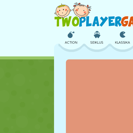
ACTION
SEIKLUS
KLASSIKA
3D
LENNUKID
TULNUKAS
LOSS
MALE
CRAZY
TÜDRUK
GOLF
HÜPPAMINE