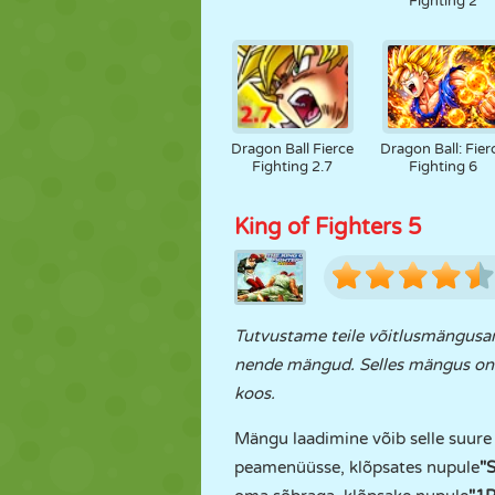
Fighting 2
Dragon Ball Fierce
Dragon Ball: Fier
Fighting 2.7
Fighting 6
King of Fighters 5
Tutvustame teile võitlusmängusar
nende mängud. Selles mängus on le
koos.
Mängu laadimine võib selle suure f
peamenüüsse, klõpsates nupule
"