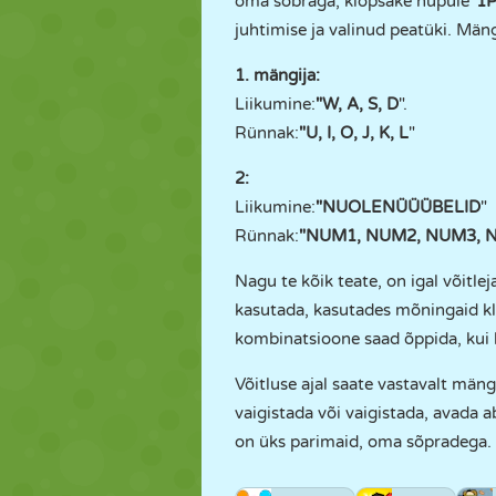
oma sõbraga, klõpsake nupule
"1P
juhtimise ja valinud peatüki. Män
1. mängija:
Liikumine:
"W, A, S, D
".
Rünnak:
"U, I, O, J, K, L
"
2:
Liikumine:
"NUOLENÜÜÜBELID
"
Rünnak:
"NUM1, NUM2, NUM3, 
Nagu te kõik teate, on igal võitl
kasutada, kasutades mõningaid k
kombinatsioone saad õppida, kui
Võitluse ajal saate vastavalt mä
vaigistada või vaigistada, avada
on üks parimaid, oma sõpradega.