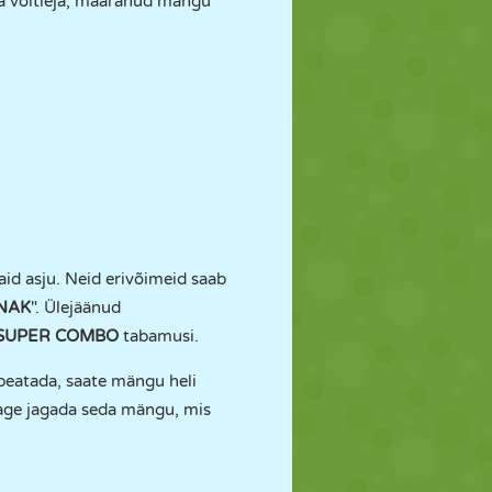
ma võitleja, määranud mängu
aid asju. Neid erivõimeid saab
NAK
". Ülejäänud
SUPER COMBO
tabamusi.
peatada, saate mängu heli
tage jagada seda mängu, mis