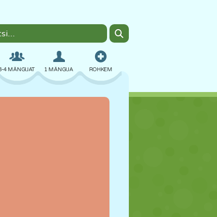
3-4 MÄNGIJAT
1 MÄNGIJA
ROHKEM
BOMBER
BRAUSER
AUTO
LENDAMINE
TOIT
LÕBU
PIXEL ART
PLATVORM
BASSEIN