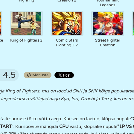
Fighting
Creation 2
Tournament
Legends
ce
King of Fighters 3
Comic Stars
Street Fighter
Fighting 3.2
Creation
4.5
Manusta
ja King of Fighters, mis on loodud SNK ja SNK kõige populaar
gendaarsed võitlejad nagu Kyo, Iori, Orochi ja Terry, kes on mä
aili suuruse tõttu võtta aega. Kui see on laetud, klõpsa nupule
"
START
". Kui soovite mängida
CPU
vastu, klõpsake nupule
"1P VS