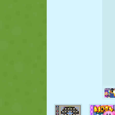
NUKK
PUSLE
REAKTSIOO
STRATEEGIA
TRIKK
TANK