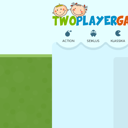
ACTION
SEIKLUS
KLASSIKA
3D
LENNUKID
TULNUKAS
LOSS
MALE
CRAZY
TÜDRUK
GOLF
HÜPPAMINE