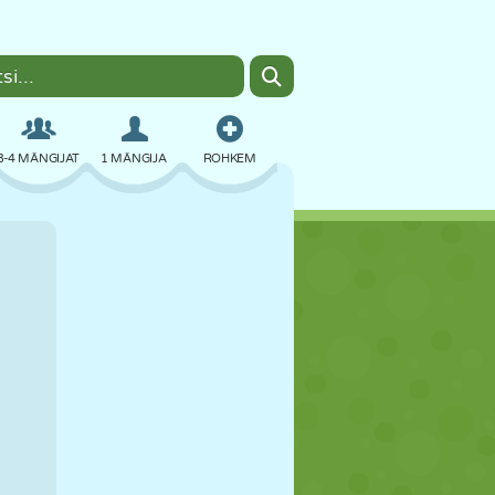
3-4 MÄNGIJAT
1 MÄNGIJA
ROHKEM
BOMBER
BRAUSER
AUTO
LENDAMINE
TOIT
LÕBU
PIXEL ART
PLATVORM
BASSEIN