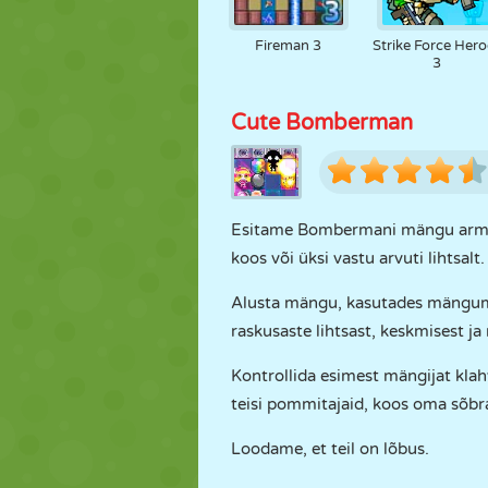
Fireman 3
Strike Force Hero
3
Cute Bomberman
Esitame Bombermani mängu armas 
koos või üksi vastu arvuti lihtsalt.
Alusta mängu, kasutades mängu
raskusaste lihtsast, keskmisest ja
Kontrollida esimest mängijat kla
teisi pommitajaid, koos oma sõb
Loodame, et teil on lõbus.