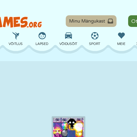
Minu Mängukast
VÕITLUS
LAPSED
VÕIDUSÕIT
SPORT
MEIE
TASAKAAL
KORVPALL
LAHING
PILJARD
LAUAMÄNGUD
KAITSE
DINOSAURUS
SÕITMINE
ÕPE
PÕGENEMINE
MATEMAATIKA
LABÜRINT
KOLETISED
MOOTORRATAS
ONLINE