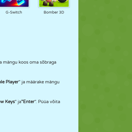
G-Switch
Bomber 3D
eda mängu koos oma sõbraga
le Player
" ja määrake mängu
ow Keys
" ja
"Enter
". Püüa võita