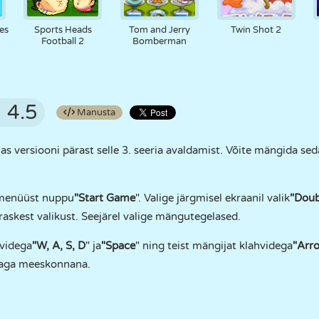
es
Sports Heads
Tom and Jerry
Twin Shot 2
Football 2
Bomberman
4.5
Manusta
versiooni pärast selle 3. seeria avaldamist. Võite mängida s
menüüst nuppu
"Start Game
". Valige järgmisel ekraanil valik
"Doub
 raskest valikust. Seejärel valige mängutegelased.
hvidega
"W, A, S, D
" ja
"Space
" ning teist mängijat klahvidega
"Arr
raga meeskonnana.