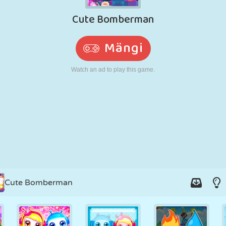
N
RETRO
ROBOT
JOOKSMINE
KOOL
LASKMINE
TENNIS
TRIPS-TRAPS-
PUUTEEKRAAN
TORN
VEOAUTO
TRULL
Cute Bomberman