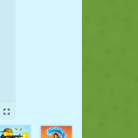
JALGPALL
KOSMOS
KRIIPSUJUKU
SÕDA
MAADLUS
ZOMBIE