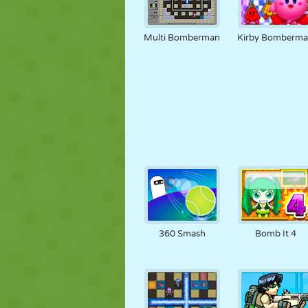
Multi Bomberman
Kirby Bomberm
360 Smash
Bomb It 4