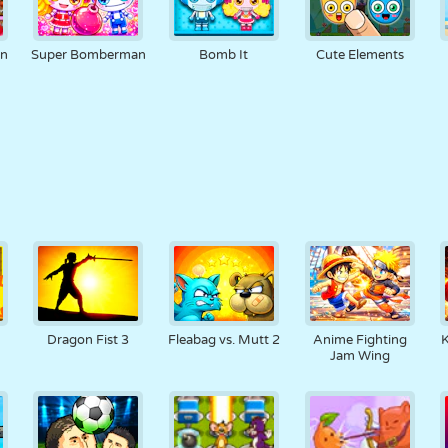
an
Super Bomberman
Bomb It
Cute Elements
Dragon Fist 3
Fleabag vs. Mutt 2
Anime Fighting
K
Jam Wing