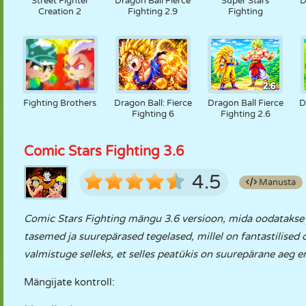
Street Fighter
Dragon Ball Fierce
Super Stars
D
Creation 2
Fighting 2.9
Fighting
Fighting Brothers
Dragon Ball: Fierce
Dragon Ball Fierce
D
Fighting 6
Fighting 2.6
Comic Stars Fighting 3.6
4.5
Manusta
Comic Stars Fighting mängu 3.6 versioon, mida oodatakse 
tasemed ja suurepärased tegelased, millel on fantastilised 
valmistuge selleks, et selles peatükis on suurepärane aeg 
Mängijate kontroll: