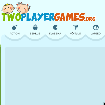
ACTION
SEIKLUS
KLASSIKA
VÕITLUS
LAPSED
3D
LENNUKID
TULNUKAS
TASAKAAL
KORVPALL
LOSS
MALE
CRAZY
KAITSE
DINOSAURUS
TÜDRUK
GOLF
HÜPPAMINE
MATEMAATIKA
LABÜRINT