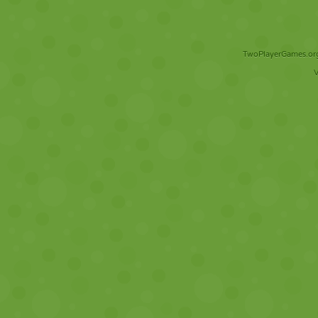
TwoPlayerGames.org 
V