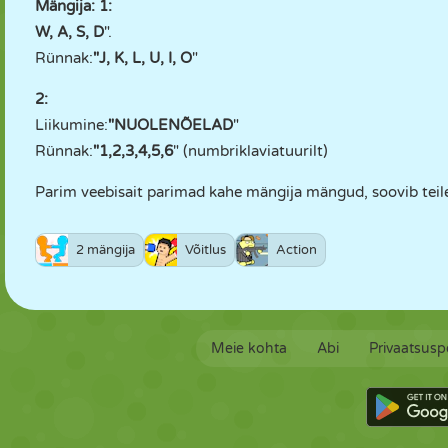
Mängija: 1:
W, A, S, D
".
Rünnak:
"J, K, L, U, I, O
"
2:
Liikumine:
"NUOLENÕELAD
"
Rünnak:
"1,2,3,4,5,6
" (numbriklaviatuurilt)
Parim veebisait parimad kahe mängija mängud, soovib teil
2 mängija
Võitlus
Action
Meie kohta
Abi
Privaatsuspo