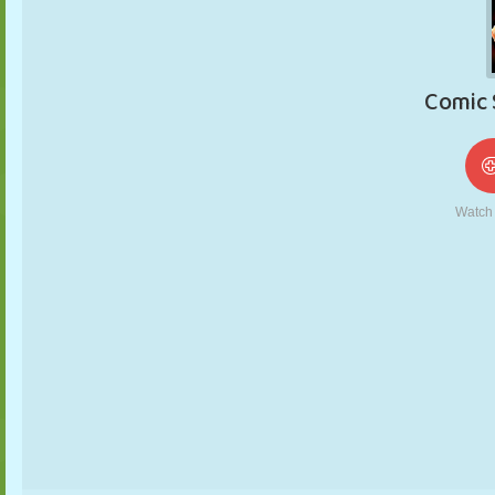
NUKK
PUSLE
REAKTSIOON
RETRO
ROBOT
STRATEEGIA
TRIKK
TANK
TENNIS
TRIPS-TRAPS-
TRULL