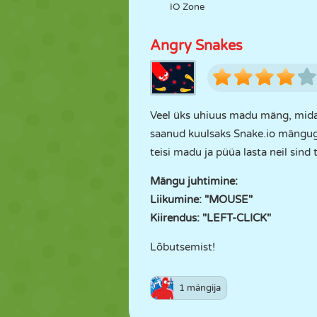
IO Zone
Angry Snakes
Veel üks uhiuus madu mäng, mida
saanud kuulsaks Snake.io mänguga
teisi madu ja püüa lasta neil sind 
Mängu juhtimine:
Liikumine: "MOUSE"
Kiirendus: "LEFT-CLICK"
Lõbutsemist!
1 mängija