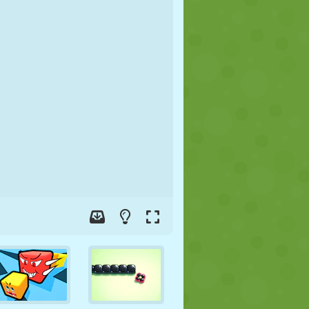
JALGPALL
KOSMOS
KRIIPSUJUKU
SÕDA
MAADLUS
ZOMBIE