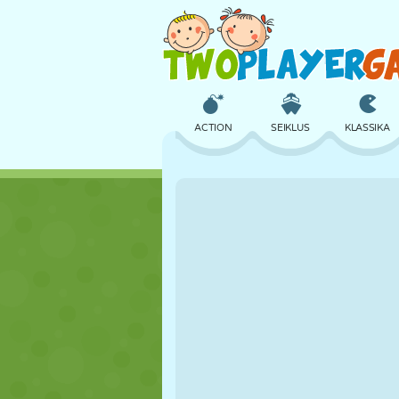
ACTION
SEIKLUS
KLASSIKA
3D
LENNUKID
TULNUKAS
LOSS
MALE
CRAZY
TÜDRUK
GOLF
HÜPPAMINE