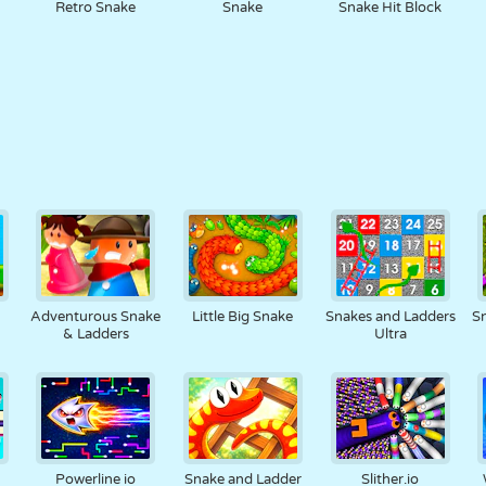
Retro Snake
Snake
Snake Hit Block
Adventurous Snake
Little Big Snake
Snakes and Ladders
S
& Ladders
Ultra
Powerline io
Snake and Ladder
Slither.io