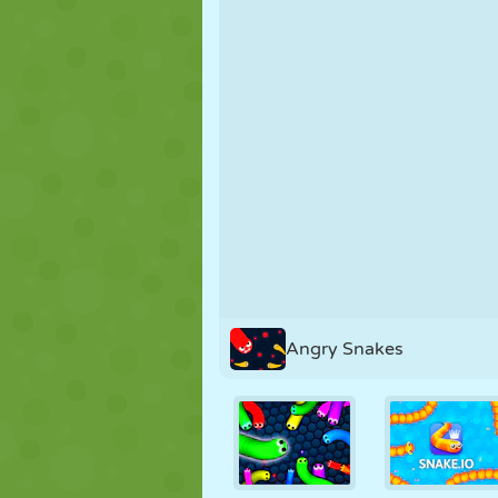
NUKK
PUSLE
REAKTSIOO
STRATEEGIA
TRIKK
TANK
Angry Snakes