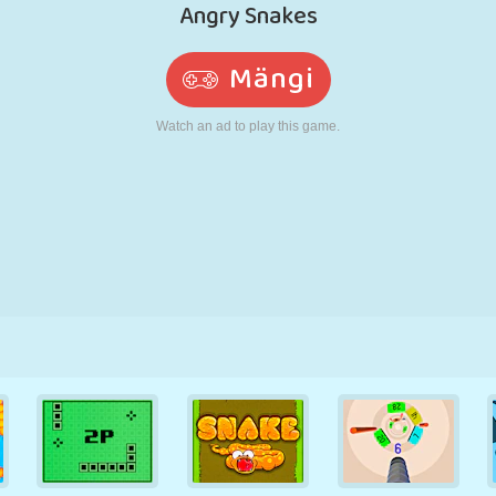
N
RETRO
ROBOT
JOOKSMINE
KOOL
LASKMINE
TENNIS
TRIPS-TRAPS-
PUUTEEKRAAN
TORN
VEOAUTO
TRULL