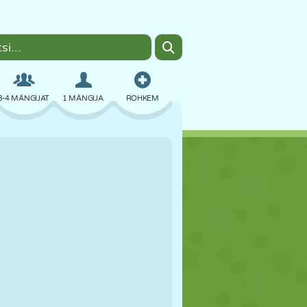
3-4 MÄNGIJAT
1 MÄNGIJA
ROHKEM
BOMBER
BRAUSER
AUTO
LENDAMINE
TOIT
LÕBU
PIXEL ART
PLATVORM
BASSEIN