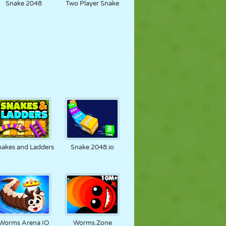
Snake 2048
Two Player Snake
nakes and Ladders
Snake 2048.io
Worms Arena IO
Worms.Zone