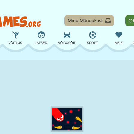
Minu Mängukast
VÕITLUS
LAPSED
VÕIDUSÕIT
SPORT
MEIE
TASAKAAL
KORVPALL
LAHING
PILJARD
LAUAMÄNGUD
KAITSE
DINOSAURUS
SÕITMINE
ÕPE
PÕGENEMINE
MATEMAATIKA
LABÜRINT
KOLETISED
MOOTORRATAS
ONLINE