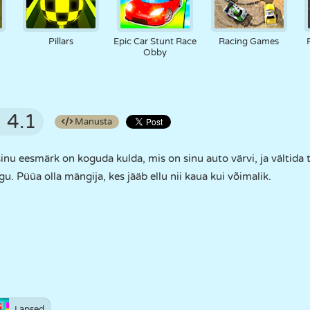
Pillars
Epic Car Stunt Race
Racing Games
Obby
4.1
Manusta
 eesmärk on koguda kulda, mis on sinu auto värvi, ja vältida tee
u. Püüa olla mängija, kes jääb ellu nii kaua kui võimalik.
Lapsed