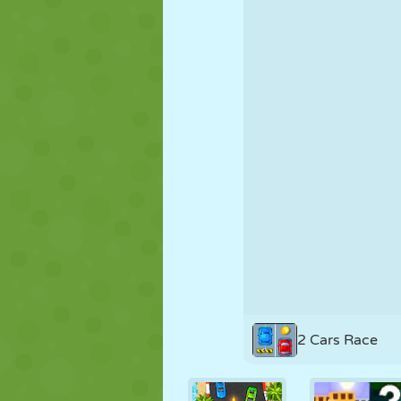
NUKK
PUSLE
REAKTSIOO
STRATEEGIA
TRIKK
TANK
2 Cars Race