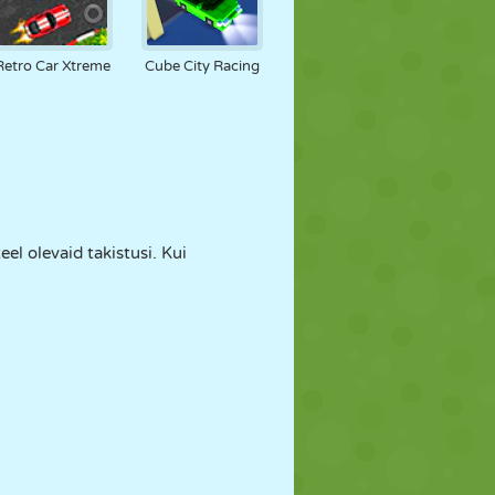
Retro Car Xtreme
Cube City Racing
l olevaid takistusi. Kui