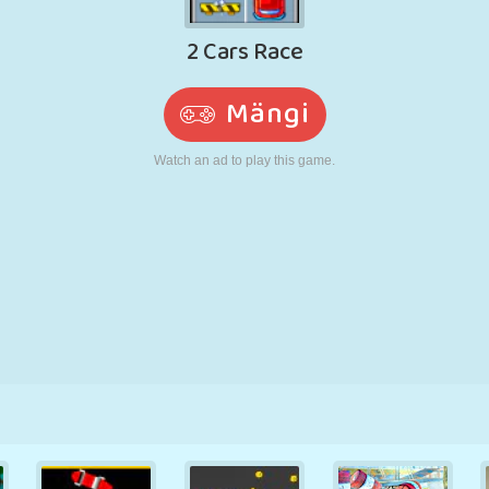
N
RETRO
ROBOT
JOOKSMINE
KOOL
LASKMINE
TENNIS
TRIPS-TRAPS-
PUUTEEKRAAN
TORN
VEOAUTO
TRULL