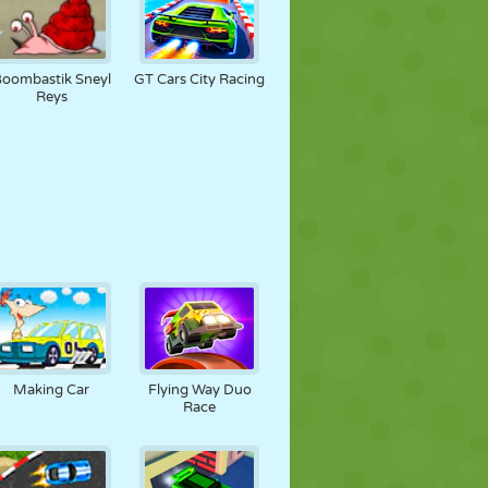
oombastik Sneyl
GT Cars City Racing
Reys
Making Car
Flying Way Duo
Race