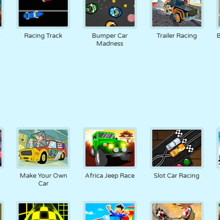
3
Racing Track
Bumper Car
Trailer Racing
B
Madness
Make Your Own
Africa Jeep Race
Slot Car Racing
Car