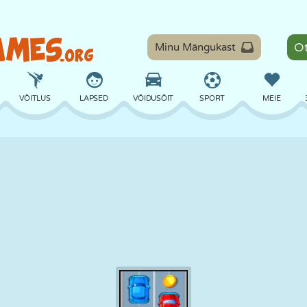
Minu Mängukast
VÕITLUS
LAPSED
VÕIDUSÕIT
SPORT
MEIE
TASAKAAL
KORVPALL
LAHING
PILJARD
LAUAMÄNGUD
KAITSE
DINOSAURUS
SÕITMINE
ÕPE
PÕGENEMINE
MATEMAATIKA
LABÜRINT
KOLETISED
MOOTORRATAS
ONLINE