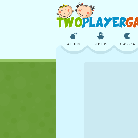
ACTION
SEIKLUS
KLASSIKA
3D
LENNUKID
TULNUKAS
LOSS
MALE
CRAZY
TÜDRUK
GOLF
HÜPPAMINE