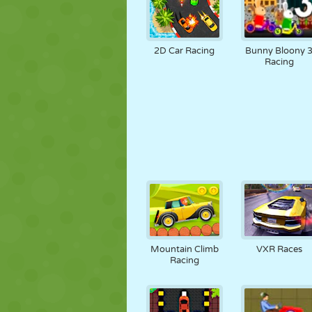
2D Car Racing
Bunny Bloony 
Racing
Mountain Climb
VXR Races
Racing