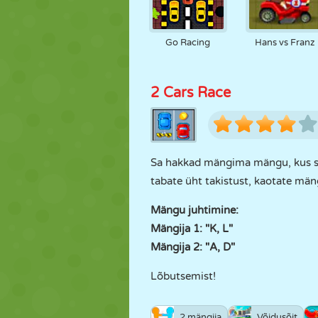
Go Racing
Hans vs Franz
2 Cars Race
Sa hakkad mängima mängu, kus sinu
tabate üht takistust, kaotate mäng
Mängu juhtimine:
Mängija 1: "K, L"
Mängija 2: "A, D"
Lõbutsemist!
2 mängija
Võidusõit