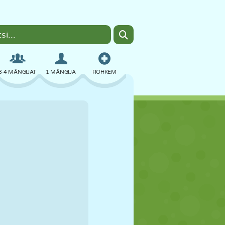
3-4 MÄNGIJAT
1 MÄNGIJA
ROHKEM
BOMBER
BRAUSER
AUTO
LENDAMINE
TOIT
LÕBU
PIXEL ART
PLATVORM
BASSEIN