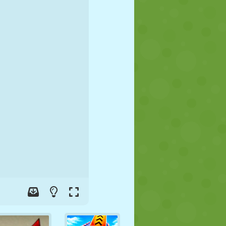
JALGPALL
KOSMOS
KRIIPSUJUKU
SÕDA
MAADLUS
ZOMBIE